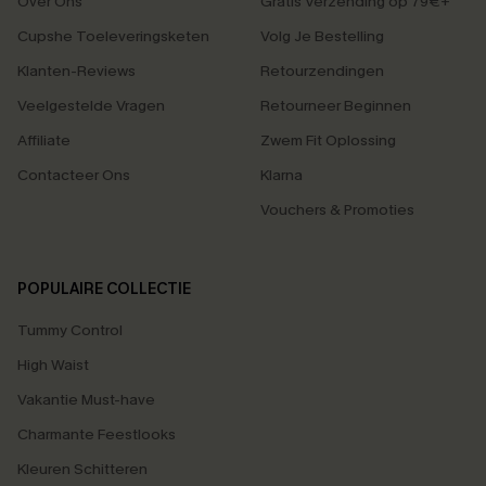
Over Ons
Gratis Verzending op 79€+
Cupshe Toeleveringsketen
Volg Je Bestelling
Klanten-Reviews
Retourzendingen
Veelgestelde Vragen
Retourneer Beginnen
Affiliate
Zwem Fit Oplossing
Contacteer Ons
Klarna
Vouchers & Promoties
POPULAIRE COLLECTIE
Tummy Control
High Waist
Vakantie Must-have
Charmante Feestlooks
Kleuren Schitteren