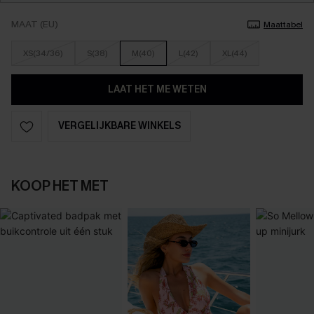
MAAT (EU)
Maattabel
XS(34/36)
S(38)
M(40)
L(42)
XL(44)
LAAT HET ME WETEN
VERGELIJKBARE WINKELS
KOOP HET MET