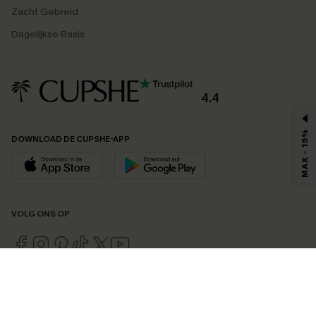
Zacht Gebreid
Dagelijkse Basis
4.4
MAX - 15%
DOWNLOAD DE CUPSHE-APP
VOLG ONS OP
©2026 CUPSHE EU