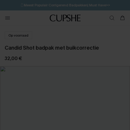
🩱
Meest Populair Corrigerend Badpakken| Must Have>>
💌Abonneer je & ontvang tot 15% korting>>
👙
Koop 3, krijg 15% korting | CODE: SW15
Op voorraad
Candid Shot badpak met buikcorrectie
32,00 €