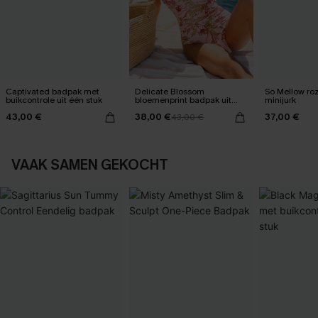
Captivated badpak met
Delicate Blossom
So Mellow ro
buikcontrole uit één stuk
bloemenprint badpak uit
minijurk
één stuk
43,00 €
38,00 €
37,00 €
43,00 €
VAAK SAMEN GEKOCHT