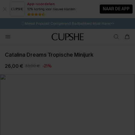
App-voordelen
NAAR DE APP
10% korting voor nieuwe klanten
LAATSTE KANS
⚡️
| Tot 50% korting>>
🩱
Meest Populair Corrigerend Badpakken| Must Have>>
3H:57M:43S
👙
Koop 3, krijg 15% korting | CODE: SW15
💌Abonneer je & ontvang tot 15% korting>>
Catalina Dreams Tropische Minijurk
26,00 €
33,00 €
-21%