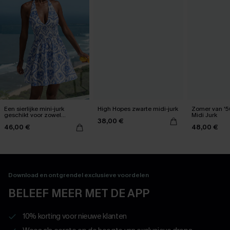
Een sierlijke mini-jurk
High Hopes zwarte midi-jurk
Zomer van '
geschikt voor zowel
Midi Jurk
38,00 €
overdag als 's avonds
46,00 €
48,00 €
Download en ontgrendel exclusieve voordelen
BELEEF MEER MET DE APP
10% korting voor nieuwe klanten