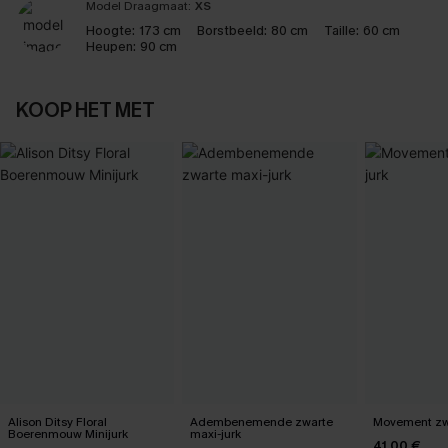
Model Draagmaat:
XS
Hoogte:
173 cm
Borstbeeld:
80 cm
Taille:
60 cm
Heupen:
90 cm
KOOP HET MET
Alison Ditsy Floral
Adembenemende zwarte
Movement zwa
Boerenmouw Minijurk
maxi-jurk
41,00 €