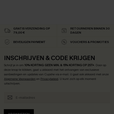
GRATIS VERZENDING OP
RETOURNEREN BINNEN 30
79,00 €
DAGEN
BEVEILIGEN PAYMEMT
VOUCHERS & PROMOTIES
INSCHRIJVEN & CODE KRIJGEN
Schrijf je in om
10% KORTING GEEN MIN. & 15% KORTING OP 2ST+
.
Door op
deze knop te klikken, gaat u akkoord met het ontvangen van exclusieve
aanbiedingen en updates van Cupshe via e-mail. U gaat ook akkoord met onze
Algemene Voorwaarden
en
Privacybeleid
. U kunt zich op elk moment
uitschrijven.