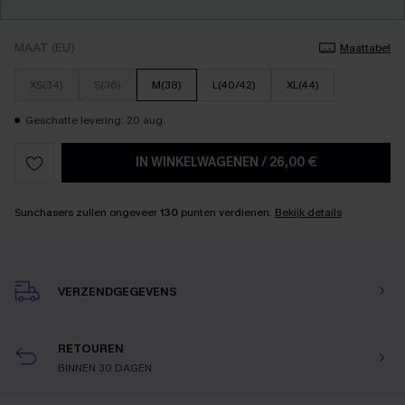
MAAT (EU)
Maattabel
XS(34)
S(36)
M(38)
L(40/42)
XL(44)
Geschatte levering: 20 aug.
IN WINKELWAGENEN
/
26,00 €
Sunchasers zullen ongeveer
130
punten verdienen.
Bekijk details
VERZENDGEGEVENS
RETOUREN
BINNEN 30 DAGEN