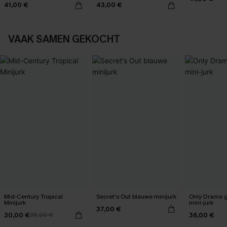
41,00 €
43,00 €
VAAK SAMEN GEKOCHT
Mid-Century Tropical
Secret's Out blauwe minijurk
Only Drama g
Minijurk
mini-jurk
37,00 €
30,00 €
36,00 €
38,00 €