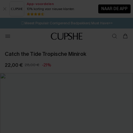
App-voordelen
NAAR DE APP
10% korting voor nieuwe klanten
LAATSTE KANS
⚡️
| Tot 50% korting>>
🩱
Meest Populair Corrigerend Badpakken| Must Have>>
💌Abonneer je & ontvang tot 15% korting>>
👙
Koop 3, krijg 15% korting | CODE: SW15
Catch the Tide Tropische Minirok
22,00 €
28,00 €
-21%