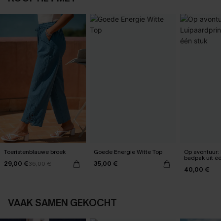
Toeristenblauwe broek
Goede Energie Witte Top
Op avontuur: 
badpak uit éé
29,00 €
35,00 €
36,00 €
40,00 €
VAAK SAMEN GEKOCHT