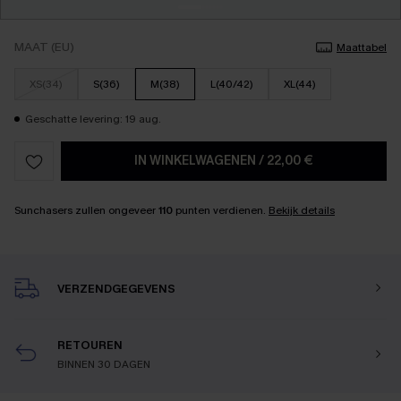
MAAT (EU)
Maattabel
XS(34)
S(36)
M(38)
L(40/42)
XL(44)
Geschatte levering: 19 aug.
IN WINKELWAGENEN
/
22,00 €
Sunchasers zullen ongeveer
110
punten verdienen.
Bekijk details
VERZENDGEGEVENS
RETOUREN
BINNEN 30 DAGEN