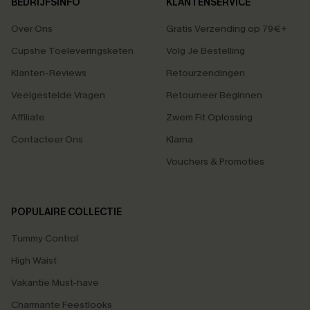
BEDRIJFSINFO
KLANTENSERVICE
Over Ons
Gratis Verzending op 79€+
Cupshe Toeleveringsketen
Volg Je Bestelling
Klanten-Reviews
Retourzendingen
Veelgestelde Vragen
Retourneer Beginnen
Affiliate
Zwem Fit Oplossing
Contacteer Ons
Klarna
Vouchers & Promoties
POPULAIRE COLLECTIE
Tummy Control
High Waist
Vakantie Must-have
Charmante Feestlooks