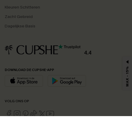
Kleuren Schitteren
Zacht Gebreid
Dagelijkse Basis
4.4
MAX - 15%
DOWNLOAD DE CUPSHE-APP
VOLG ONS OP