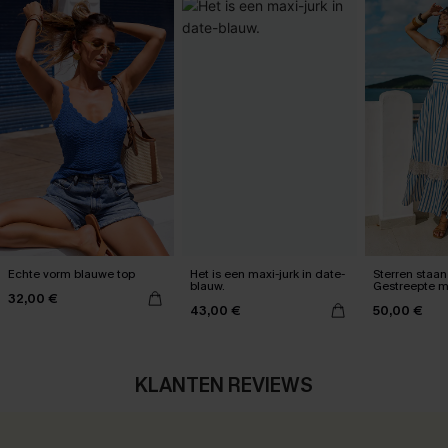
Echte vorm blauwe top
Het is een maxi-jurk in date-
Sterren staan 
blauw.
Gestreepte m
32,00 €
43,00 €
50,00 €
KLANTEN REVIEWS