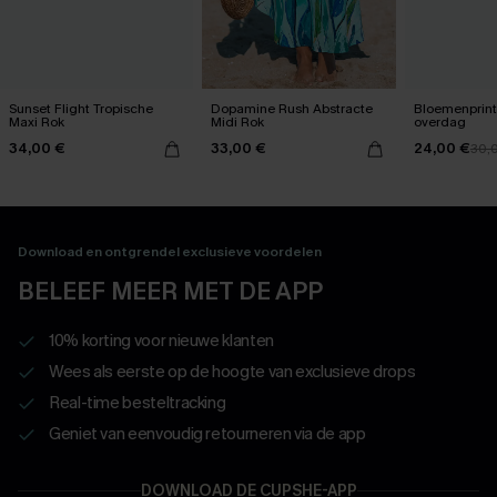
Sunset Flight Tropische
Dopamine Rush Abstracte
Bloemenprint
Maxi Rok
Midi Rok
overdag
34,00 €
33,00 €
24,00 €
30,
Download en ontgrendel exclusieve voordelen
BELEEF MEER MET DE APP
10% korting voor nieuwe klanten
Wees als eerste op de hoogte van exclusieve drops
Real-time besteltracking
Geniet van eenvoudig retourneren via de app
DOWNLOAD DE CUPSHE-APP