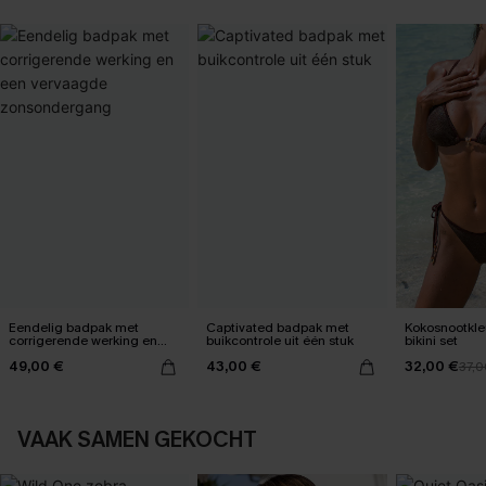
Eendelig badpak met
Captivated badpak met
Kokosnootkle
corrigerende werking en
buikcontrole uit één stuk
bikini set
een vervaagde
49,00 €
43,00 €
32,00 €
zonsondergang
37,0
VAAK SAMEN GEKOCHT