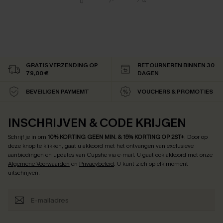
GRATIS VERZENDING OP
RETOURNEREN BINNEN 30
79,00 €
DAGEN
BEVEILIGEN PAYMEMT
VOUCHERS & PROMOTIES
INSCHRIJVEN & CODE KRIJGEN
Schrijf je in om
10% KORTING GEEN MIN. & 15% KORTING OP 2ST+
.
Door op
deze knop te klikken, gaat u akkoord met het ontvangen van exclusieve
aanbiedingen en updates van Cupshe via e-mail. U gaat ook akkoord met onze
Algemene Voorwaarden
en
Privacybeleid
. U kunt zich op elk moment
uitschrijven.