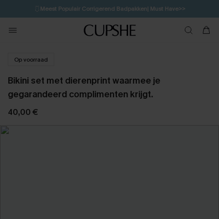
🩱
Meest Populair Corrigerend Badpakken| Must Have>>
💌Abonneer je & ontvang tot 15% korting>>
👙
Koop 3, krijg 15% korting | CODE: SW15
Op voorraad
Bikini set met dierenprint waarmee je
gegarandeerd complimenten krijgt.
40,00 €