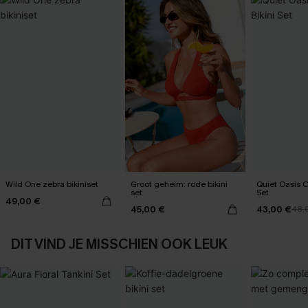
Wild One zebra bikiniset
Groot geheim: rode bikini
Quiet Oasis C
set
Set
49,00 €
45,00 €
43,00 €
48,
DIT VIND JE MISSCHIEN OOK LEUK