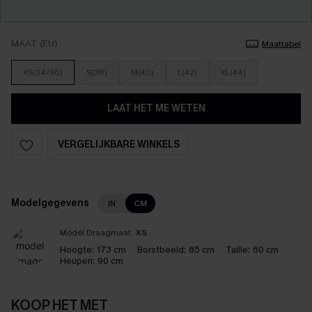
MAAT (EU)
Maattabel
XS(34/36)
S(38)
M(40)
L(42)
XL(44)
LAAT HET ME WETEN
VERGELIJKBARE WINKELS
Modelgegevens
IN
CM
Model Draagmaat:
XS
Hoogte:
173 cm
Borstbeeld:
85 cm
Taille:
60 cm
Heupen:
90 cm
KOOP HET MET