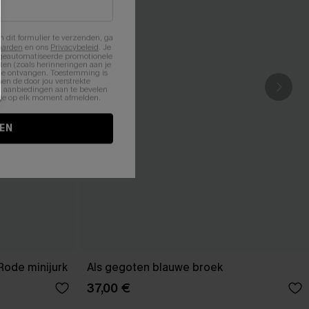
n dit formulier te verzenden, ga
aarden
en ons
Privacybeleid
. Je
 geautomatiseerde promotionele
en (zoals herinneringen aan je
te ontvangen. Toestemming is
en de door jou verstrekte
n aanbiedingen aan te bevelen
nt je op elk moment afmelden.
EN
Rode minijurk
Als gegoten blauwe broek
37,00 €