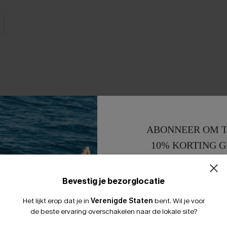
ABONNEER OM T
10% KORTING G
15% KORTING 
Bevestig je bezorglocatie
Het lijkt erop dat je in
Verenigde Staten
bent.
Wil je voor
de beste ervaring overschakelen naar de lokale site?