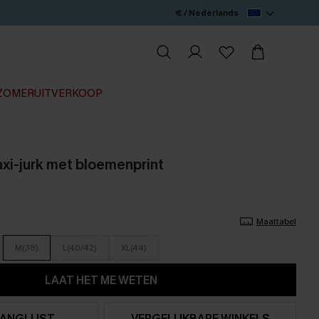
€ / Nederlands
ZOMERUITVERKOOP
i-jurk met bloemenprint
Maattabel
M(38)
L(40/42)
XL(44)
LAAT HET ME WETEN
ANGLIJST
VERGELIJKBARE WINKELS