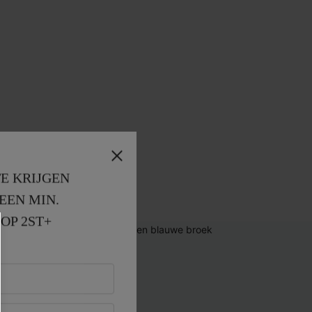
E KRIJGEN
EEN MIN. 
OP 2ST+