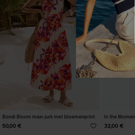
Bondi Bloom maxi-jurk met bloemenprint
In the Moment
50,00 €
32,00 €