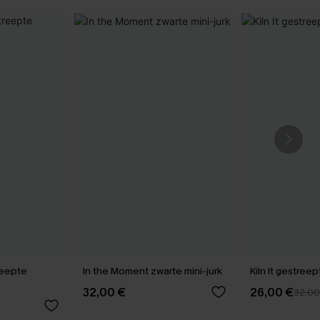
reepte
In the Moment zwarte mini-jurk
Kiln It gestreep
32,00 €
26,00 €
32,00