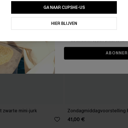
GA NAAR CUPSHE-US
Door je contactgegevens in te vullen e
je akkoord met onze
Algemene Voorw
HIER BLIJVEN
stemt er tevens mee in om herhaalde
en gepersonaliseerde marketingbericht
winkelwagen) en e-mails van Cupshe 
niet vereist voor een aankoop. We kunn
informatie gebruiken om producten e
die aansluiten bij jouw profiel. Je ku
ABONNER
 zwarte mini-jurk
Zondagmiddagvoorstelling 
41,00 €