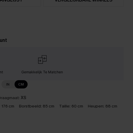
unt
nt
Gemakkelijk Te Matchen
IN
CM
raagmaat:
XS
:
176 cm
Borstbeeld:
85 cm
Taille:
60 cm
Heupen:
88 cm