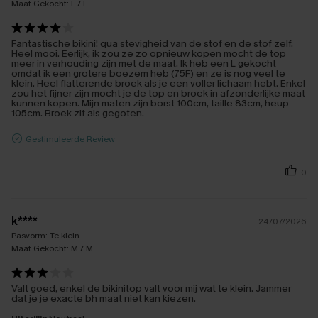
Maat Gekocht:
L / L
Fantastische bikini! qua stevigheid van de stof en de stof zelf.
Heel mooi. Eerlijk, ik zou ze zo opnieuw kopen mocht de top
meer in verhouding zijn met de maat. Ik heb een L gekocht
omdat ik een grotere boezem heb (75F) en ze is nog veel te
klein. Heel flatterende broek als je een voller lichaam hebt. Enkel
zou het fijner zijn mocht je de top en broek in afzonderlijke maat
kunnen kopen. Mijn maten zijn borst 100cm, taille 83cm, heup
105cm. Broek zit als gegoten.
Gestimuleerde Review
0
k****
24/07/2026
Pasvorm:
Te klein
Maat Gekocht:
M / M
Valt goed, enkel de bikinitop valt voor mij wat te klein. Jammer
dat je je exacte bh maat niet kan kiezen.