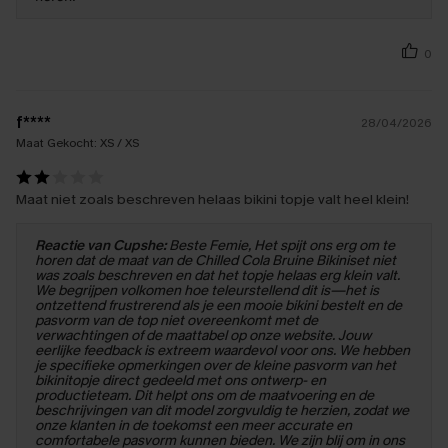
0
f****
28/04/2026
Maat Gekocht:
XS / XS
Maat niet zoals beschreven helaas bikini topje valt heel klein!
Reactie van Cupshe:
Beste Femie, Het spijt ons erg om te
horen dat de maat van de Chilled Cola Bruine Bikiniset niet
was zoals beschreven en dat het topje helaas erg klein valt.
We begrijpen volkomen hoe teleurstellend dit is—het is
ontzettend frustrerend als je een mooie bikini bestelt en de
pasvorm van de top niet overeenkomt met de
verwachtingen of de maattabel op onze website. Jouw
eerlijke feedback is extreem waardevol voor ons. We hebben
je specifieke opmerkingen over de kleine pasvorm van het
bikinitopje direct gedeeld met ons ontwerp- en
productieteam. Dit helpt ons om de maatvoering en de
beschrijvingen van dit model zorgvuldig te herzien, zodat we
onze klanten in de toekomst een meer accurate en
comfortabele pasvorm kunnen bieden. We zijn blij om in ons