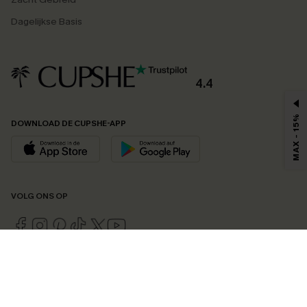
Dagelijkse Basis
4.4
MAX - 15%
DOWNLOAD DE CUPSHE-APP
VOLG ONS OP
©2026 CUPSHE EU