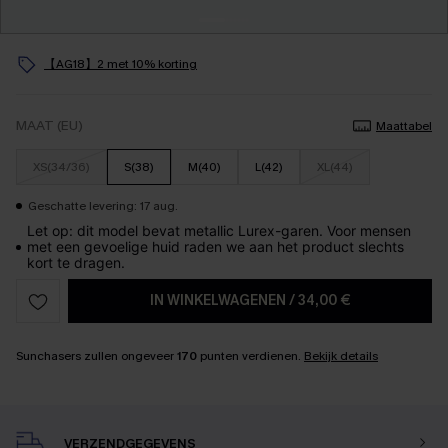
【AG18】2 met 10% korting
MAAT (EU)
Maattabel
XS(34/36)
S(38)
M(40)
L(42)
XL(44)
Geschatte levering: 17 aug.
Let op: dit model bevat metallic Lurex-garen. Voor mensen
met een gevoelige huid raden we aan het product slechts
kort te dragen.
IN WINKELWAGENEN
/
34,00 €
Sunchasers zullen ongeveer
170
punten verdienen.
Bekijk details
VERZENDGEGEVENS