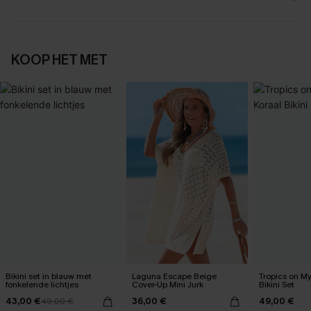
KOOP HET MET
Bikini set in blauw met
Laguna Escape Beige
Tropics on M
fonkelende lichtjes
Cover-Up Mini Jurk
Bikini Set
43,00 €
36,00 €
49,00 €
49,00 €