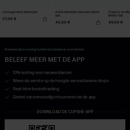
Lentegroene bikiniset
Aantrekkelijke blauwe bikini
Tropics on M
set
Bikini Set
37,00 €
40,00 €
49,00 €
Download en ontgrendel exclusieve voordelen
BELEEF MEER MET DE APP
10% korting voor nieuwe klanten
Wees als eerste op de hoogte van exclusieve drops
Real-time besteltracking
Geniet van eenvoudig retourneren via de app
DOWNLOAD DE CUPSHE-APP