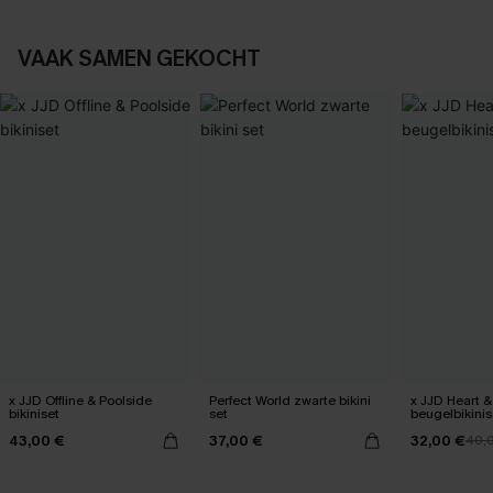
VAAK SAMEN GEKOCHT
x JJD Offline & Poolside
Perfect World zwarte bikini
x JJD Heart &
bikiniset
set
beugelbikinis
43,00 €
37,00 €
32,00 €
40,