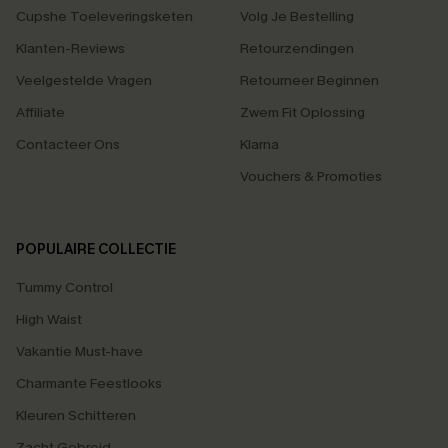
Cupshe Toeleveringsketen
Volg Je Bestelling
Klanten-Reviews
Retourzendingen
Veelgestelde Vragen
Retourneer Beginnen
Affiliate
Zwem Fit Oplossing
Contacteer Ons
Klarna
Vouchers & Promoties
POPULAIRE COLLECTIE
Tummy Control
High Waist
Vakantie Must-have
Charmante Feestlooks
Kleuren Schitteren
Zacht Gebreid