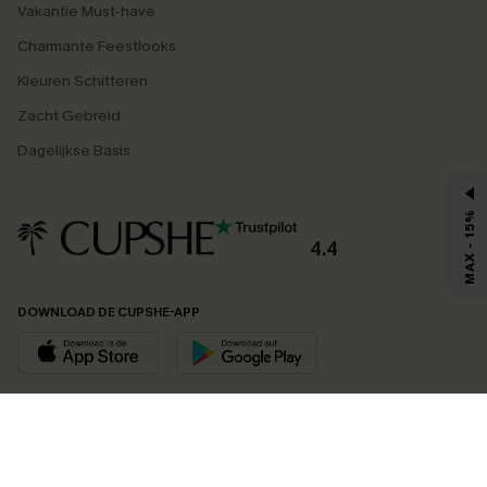
Vakantie Must-have
Charmante Feestlooks
Kleuren Schitteren
Zacht Gebreid
Dagelijkse Basis
MAX - 15%
4.4
DOWNLOAD DE CUPSHE-APP
VOLG ONS OP