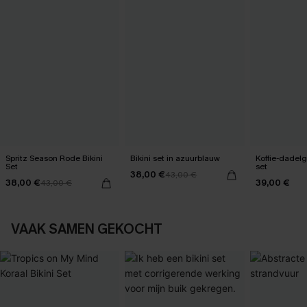
Spritz Season Rode Bikini
Bikini set in azuurblauw
Koffie-dadelg
Set
set
38,00 €
43,00 €
38,00 €
39,00 €
43,00 €
VAAK SAMEN GEKOCHT