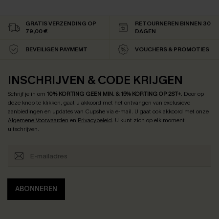
GRATIS VERZENDING OP
RETOURNEREN BINNEN 30
79,00 €
DAGEN
BEVEILIGEN PAYMEMT
VOUCHERS & PROMOTIES
INSCHRIJVEN & CODE KRIJGEN
Schrijf je in om
10% KORTING GEEN MIN. & 15% KORTING OP 2ST+
.
Door op
deze knop te klikken, gaat u akkoord met het ontvangen van exclusieve
aanbiedingen en updates van Cupshe via e-mail. U gaat ook akkoord met onze
Algemene Voorwaarden
en
Privacybeleid
. U kunt zich op elk moment
uitschrijven.
ABONNEREN