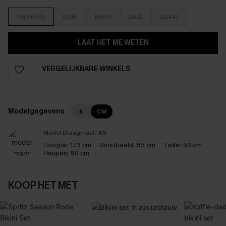
XS(34/36)
S(38)
M(40)
L(42)
XL(44)
LAAT HET ME WETEN
VERGELIJKBARE WINKELS
Modelgegevens
IN
CM
Model Draagmaat:
XS
Hoogte:
173 cm
Borstbeeld:
85 cm
Taille:
60 cm
Heupen:
90 cm
KOOP HET MET