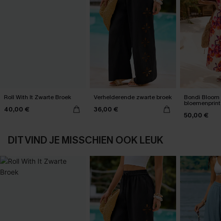
Roll With It Zwarte Broek
Verhelderende zwarte broek
Bondi Bloom 
bloemenprint
40,00 €
36,00 €
50,00 €
DIT VIND JE MISSCHIEN OOK LEUK