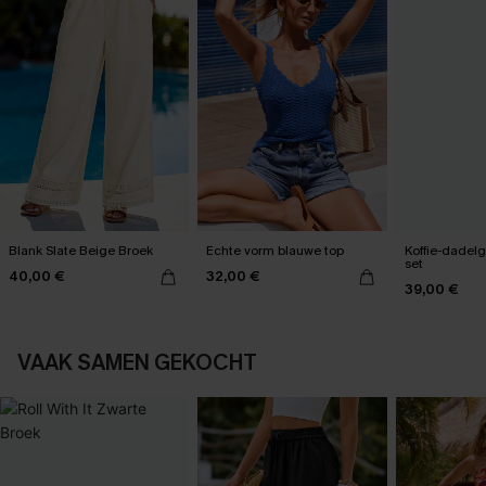
Blank Slate Beige Broek
Echte vorm blauwe top
Koffie-dadelg
set
40,00 €
32,00 €
39,00 €
VAAK SAMEN GEKOCHT