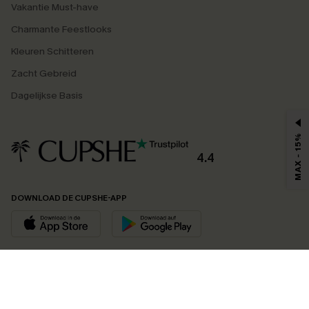
Vakantie Must-have
Charmante Feestlooks
Kleuren Schitteren
Zacht Gebreid
Dagelijkse Basis
MAX - 15%
4.4
DOWNLOAD DE CUPSHE-APP
VOLG ONS OP