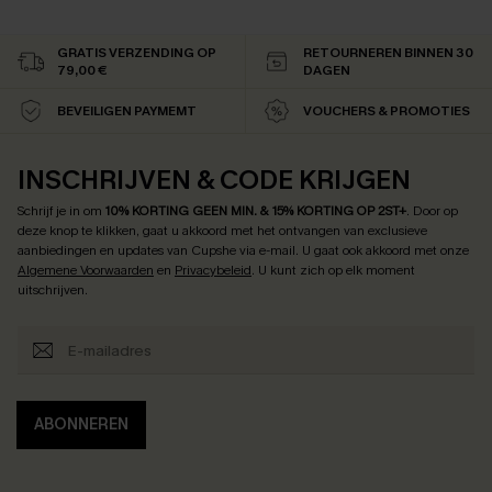
GRATIS VERZENDING OP
RETOURNEREN BINNEN 30
79,00 €
DAGEN
BEVEILIGEN PAYMEMT
VOUCHERS & PROMOTIES
INSCHRIJVEN & CODE KRIJGEN
Schrijf je in om
10% KORTING GEEN MIN. & 15% KORTING OP 2ST+
.
Door op
deze knop te klikken, gaat u akkoord met het ontvangen van exclusieve
aanbiedingen en updates van Cupshe via e-mail. U gaat ook akkoord met onze
Algemene Voorwaarden
en
Privacybeleid
. U kunt zich op elk moment
uitschrijven.
ABONNEREN