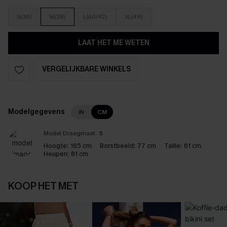
S(36)
M(38)
L(40/42)
XL(44)
LAAT HET ME WETEN
VERGELIJKBARE WINKELS
Modelgegevens
IN
CM
Model Draagmaat:
S
Hoogte:
165 cm
Borstbeeld:
77 cm
Taille:
61 cm
Heupen:
81 cm
KOOP HET MET