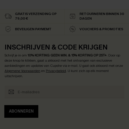
GRATIS VERZENDING OP
RETOURNEREN BINNEN 30
79,00 €
DAGEN
BEVEILIGEN PAYMEMT
VOUCHERS & PROMOTIES
INSCHRIJVEN & CODE KRIJGEN
Schrijf je in om
10% KORTING GEEN MIN. & 15% KORTING OP 2ST+
.
Door op
deze knop te klikken, gaat u akkoord met het ontvangen van exclusieve
aanbiedingen en updates van Cupshe via e-mail. U gaat ook akkoord met onze
Algemene Voorwaarden
en
Privacybeleid
. U kunt zich op elk moment
uitschrijven.
ABONNEREN