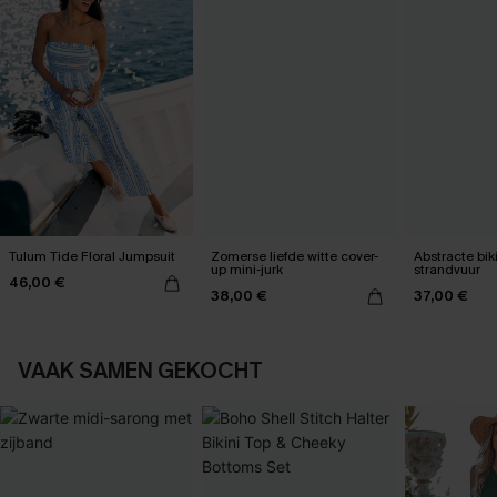
Tulum Tide Floral Jumpsuit
Zomerse liefde witte cover-
Abstracte bik
up mini-jurk
strandvuur
46,00 €
38,00 €
37,00 €
VAAK SAMEN GEKOCHT