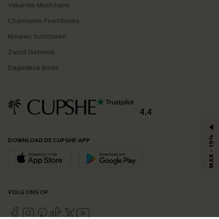
Vakantie Must-have
Charmante Feestlooks
Kleuren Schitteren
Zacht Gebreid
Dagelijkse Basis
4.4
MAX - 15%
DOWNLOAD DE CUPSHE-APP
VOLG ONS OP