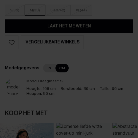
S(36)
M(38)
L(40/42)
XL(44)
LAAT HET ME WETEN
VERGELIJKBARE WINKELS
Modelgegevens
IN
CM
Model Draagmaat:
S
Hoogte:
168 cm
Borstbeeld:
86 cm
Taille:
66 cm
Heupen:
86 cm
KOOP HET MET