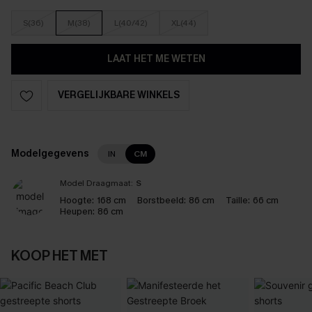
S(36)
M(38)
L(40/42)
XL(44)
LAAT HET ME WETEN
VERGELIJKBARE WINKELS
Modelgegevens
IN
CM
Model Draagmaat:
S
Hoogte:
168 cm
Borstbeeld:
86 cm
Taille:
66 cm
Heupen:
86 cm
KOOP HET MET