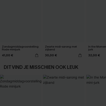
Zondagmiddagvoorstelling
Zwarte midi-sarong met
In the Momen
Rode minijurk
zijband
jurk
41,00 €
30,00 €
32,00 €
DIT VIND JE MISSCHIEN OOK LEUK