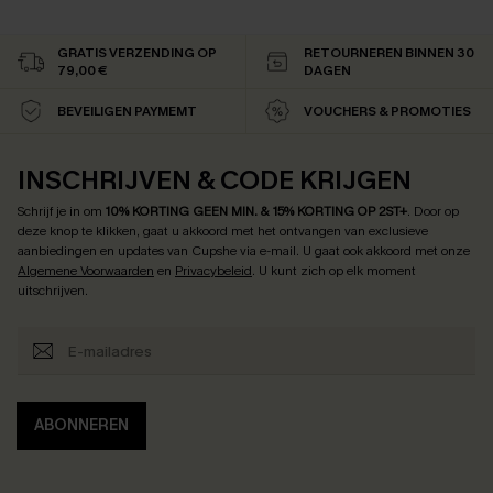
GRATIS VERZENDING OP
RETOURNEREN BINNEN 30
79,00 €
DAGEN
BEVEILIGEN PAYMEMT
VOUCHERS & PROMOTIES
INSCHRIJVEN & CODE KRIJGEN
Schrijf je in om
10% KORTING GEEN MIN. & 15% KORTING OP 2ST+
.
Door op
deze knop te klikken, gaat u akkoord met het ontvangen van exclusieve
aanbiedingen en updates van Cupshe via e-mail. U gaat ook akkoord met onze
Algemene Voorwaarden
en
Privacybeleid
. U kunt zich op elk moment
uitschrijven.
ABONNEREN