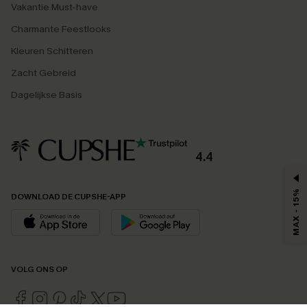
Vakantie Must-have
Charmante Feestlooks
Kleuren Schitteren
Zacht Gebreid
Dagelijkse Basis
4.4
MAX - 15%
DOWNLOAD DE CUPSHE-APP
VOLG ONS OP