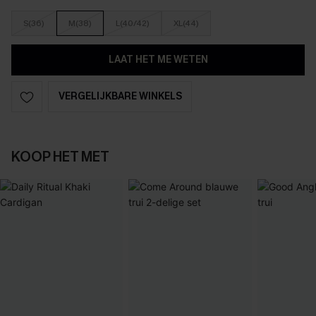
S(36)
M(38)
L(40/42)
XL(44)
LAAT HET ME WETEN
VERGELIJKBARE WINKELS
KOOP HET MET