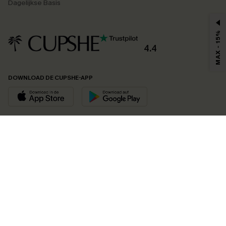
Dagelijkse Basis
MAX - 15%
4.4
DOWNLOAD DE CUPSHE-APP
VOLG ONS OP
©2026 CUPSHE EU
Bekijk onze
algemene voorwaarden
,
privacybeleid
en