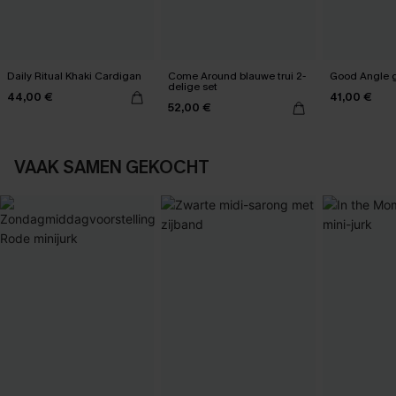
Daily Ritual Khaki Cardigan
Come Around blauwe trui 2-
Good Angle g
delige set
44,00 €
41,00 €
52,00 €
VAAK SAMEN GEKOCHT