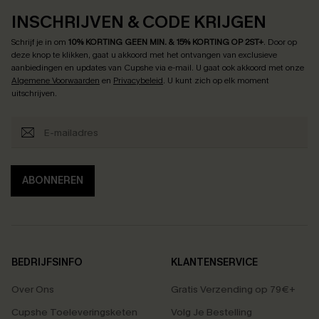
INSCHRIJVEN & CODE KRIJGEN
Schrijf je in om
10% KORTING GEEN MIN. & 15% KORTING OP 2ST+
.
Door op
deze knop te klikken, gaat u akkoord met het ontvangen van exclusieve
aanbiedingen en updates van Cupshe via e-mail. U gaat ook akkoord met onze
Algemene Voorwaarden
en
Privacybeleid
. U kunt zich op elk moment
uitschrijven.
ABONNEREN
BEDRIJFSINFO
KLANTENSERVICE
Over Ons
Gratis Verzending op 79€+
Cupshe Toeleveringsketen
Volg Je Bestelling