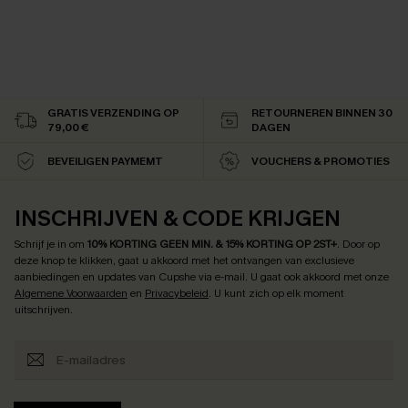
GRATIS VERZENDING OP
RETOURNEREN BINNEN 30
79,00 €
DAGEN
BEVEILIGEN PAYMEMT
VOUCHERS & PROMOTIES
INSCHRIJVEN & CODE KRIJGEN
Schrijf je in om
10% KORTING GEEN MIN. & 15% KORTING OP 2ST+
.
Door op
deze knop te klikken, gaat u akkoord met het ontvangen van exclusieve
aanbiedingen en updates van Cupshe via e-mail. U gaat ook akkoord met onze
Algemene Voorwaarden
en
Privacybeleid
. U kunt zich op elk moment
uitschrijven.