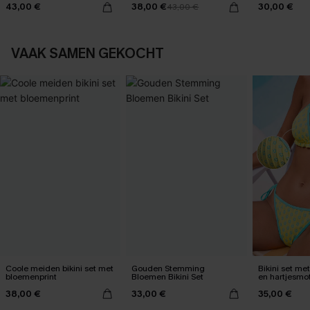
43,00 €
38,00 €
30,00 €
43,00 €
VAAK SAMEN GEKOCHT
Coole meiden bikini set met
Gouden Stemming
Bikini set me
bloemenprint
Bloemen Bikini Set
en hartjesmot
38,00 €
33,00 €
35,00 €