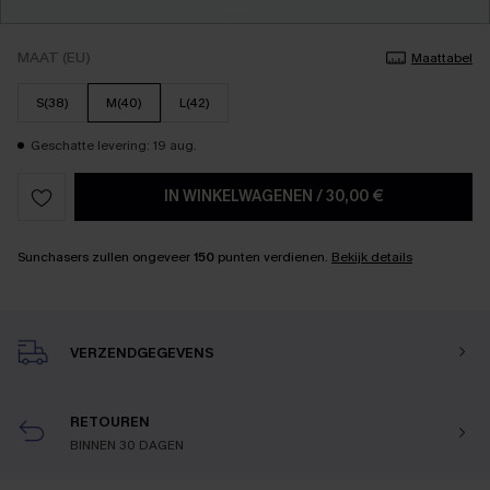
MAAT (EU)
Maattabel
S(38)
M(40)
L(42)
Geschatte levering: 19 aug.
IN WINKELWAGENEN
/
30,00 €
Sunchasers zullen ongeveer
150
punten verdienen.
Bekijk details
VERZENDGEGEVENS
RETOUREN
BINNEN 30 DAGEN