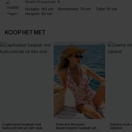
Model Draagmaat:
S
Hoogte:
165 cm
Borstbeeld:
79 cm
Taille:
61 cm
Heupen:
90 cm
KOOP HET MET
Captivated badpak met
Delicate Blossom
Zwarte midi-
buikcontrole uit één stuk
bloemenprint badpak uit
zijband
één stuk