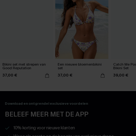
Bikini set met strepen van
Een nieuwe bloemenbikini
Catch Me Poo
Good Reputation
set
Bikini Set
37,00 €
37,00 €
39,00 €
Download en ontgrendel exclusieve voordelen
BELEEF MEER MET DE APP
10% korting voor nieuwe klanten