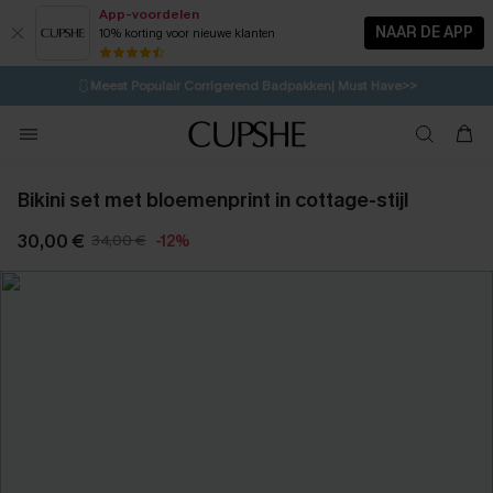
App-voordelen
NAAR DE APP
10% korting voor nieuwe klanten
LAATSTE KANS
⚡️
| Tot 50% korting>>
🩱
Meest Populair Corrigerend Badpakken| Must Have>>
💌Abonneer je & ontvang tot 15% korting>>
👙
Koop 3, krijg 15% korting | CODE: SW15
Bikini set met bloemenprint in cottage-stijl
30,00 €
34,00 €
-12%