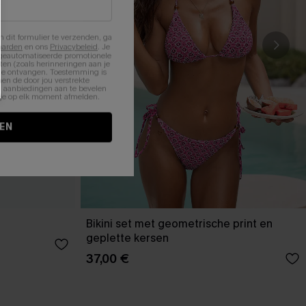
n dit formulier te verzenden, ga
aarden
en ons
Privacybeleid
. Je
 geautomatiseerde promotionele
en (zoals herinneringen aan je
te ontvangen. Toestemming is
en de door jou verstrekte
n aanbiedingen aan te bevelen
nt je op elk moment afmelden.
EN
Bikini set met geometrische print en
geplette kersen
37,00 €