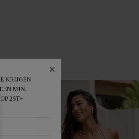
E KRIJGEN
EEN MIN. 
OP 2ST+