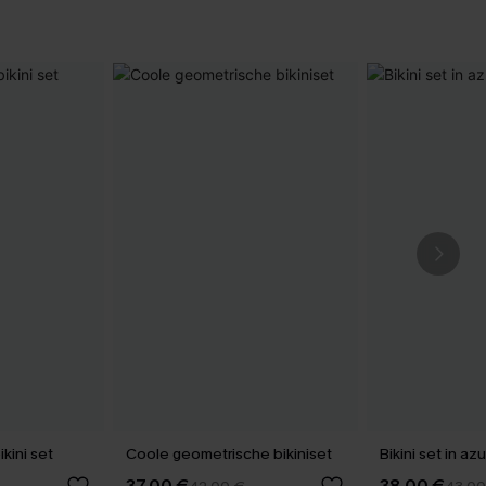
kini set
Coole geometrische bikiniset
Bikini set in a