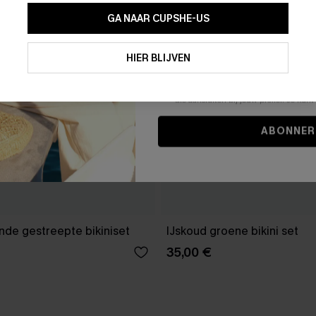
GA NAAR CUPSHE-US
Door je contactgegevens in te vullen e
je akkoord met onze
Algemene Voorw
HIER BLIJVEN
stemt er tevens mee in om herhaalde
en gepersonaliseerde marketingbericht
winkelwagen) en e-mails van Cupshe 
niet vereist voor een aankoop. We kunn
informatie gebruiken om producten e
die aansluiten bij jouw profiel. Je ku
ABONNER
de gestreepte bikiniset
IJskoud groene bikini set
35,00 €