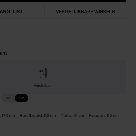
ANGLIJST
VERGELIJKBARE WINKELS
unt
Verstelbaar
IN
CM
:
170 cm
Borstbeeld:
86 cm
Taille:
61 cm
Heupen:
86 cm