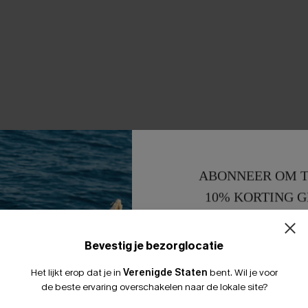
ABONNEER OM T
10% KORTING G
15% KORTING 
Bevestig je bezorglocatie
Het lijkt erop dat je in
Verenigde Staten
bent.
Wil je voor
de beste ervaring overschakelen naar de lokale site?