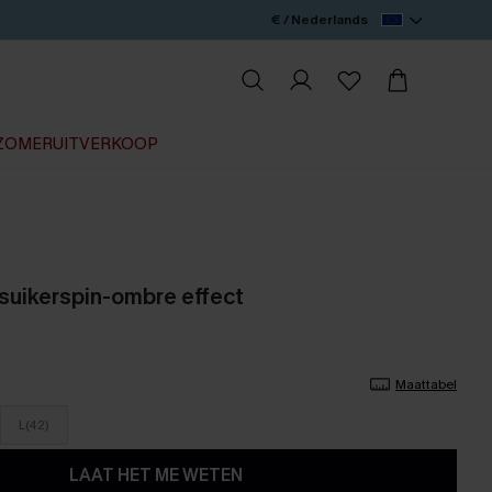
€ / Nederlands
ZOMERUITVERKOOP
 suikerspin-ombre effect
Maattabel
L(42)
LAAT HET ME WETEN