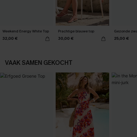
Weekend Energy White Top
Prachtige blauwe top
Gezonde zwa
32,00 €
30,00 €
25,00 €
VAAK SAMEN GEKOCHT