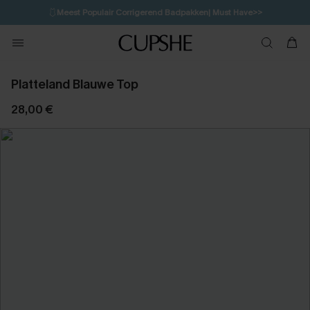
🩱
Meest Populair Corrigerend Badpakken| Must Have>>
💌Abonneer je & ontvang tot 15% korting>>
👙
Koop 3, krijg 15% korting | CODE: SW15
Platteland Blauwe Top
28,00 €