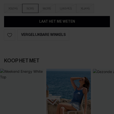
XS(34)
S(36)
M(38)
L(40/42)
XL(44)
LAAT HET ME WETEN
VERGELIJKBARE WINKELS
KOOP HET MET