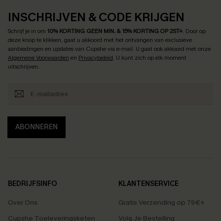
INSCHRIJVEN & CODE KRIJGEN
Schrijf je in om
10% KORTING GEEN MIN. & 15% KORTING OP 2ST+
.
Door op
deze knop te klikken, gaat u akkoord met het ontvangen van exclusieve
aanbiedingen en updates van Cupshe via e-mail. U gaat ook akkoord met onze
Algemene Voorwaarden
en
Privacybeleid
. U kunt zich op elk moment
uitschrijven.
ABONNEREN
BEDRIJFSINFO
KLANTENSERVICE
Over Ons
Gratis Verzending op 79€+
Cupshe Toeleveringsketen
Volg Je Bestelling