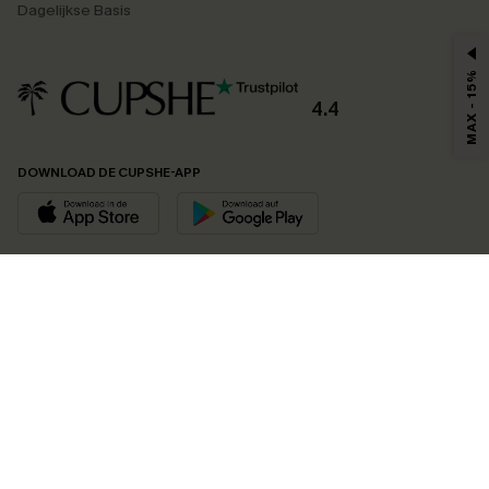
Dagelijkse Basis
MAX - 15%
4.4
DOWNLOAD DE CUPSHE-APP
VOLG ONS OP
©2026 CUPSHE EU
Bekijk onze
algemene voorwaarden
,
privacybeleid
en