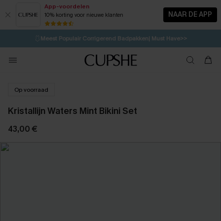
App-voordelen
NAAR DE APP
10% korting voor nieuwe klanten
LAATSTE KANS
⚡️
| Tot 50% korting>>
🩱
Meest Populair Corrigerend Badpakken| Must Have>>
💌Abonneer je & ontvang tot 15% korting>>
👙
Koop 3, krijg 15% korting | CODE: SW15
Op voorraad
Kristallijn Waters Mint Bikini Set
43,00 €