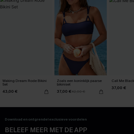
Waking Dream Rode Bikini
Zoals een koninklijk paarse
Call Me Black
Set
bikiniset
37,00 €
43,00 €
37,00 €
42,00 €
Download en ontgrendel exclusieve voordelen
BELEEF MEER MET DE APP