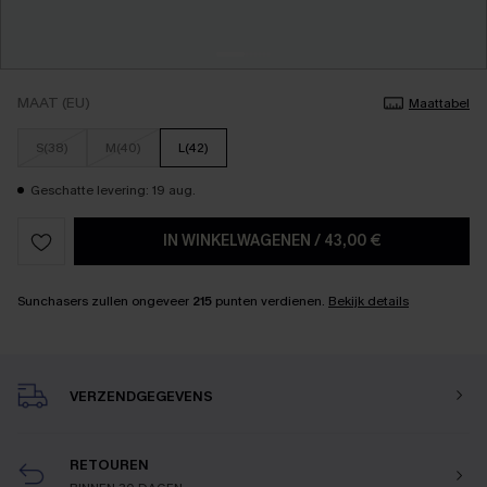
MAAT (EU)
Maattabel
S(38)
M(40)
L(42)
Geschatte levering: 19 aug.
IN WINKELWAGENEN
/
43,00 €
Sunchasers zullen ongeveer
215
punten verdienen.
Bekijk details
VERZENDGEGEVENS
RETOUREN