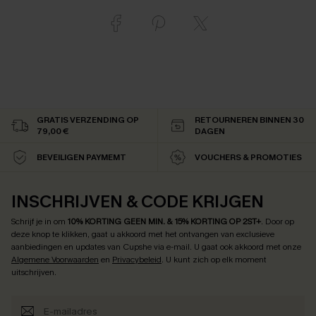
GRATIS VERZENDING OP
RETOURNEREN BINNEN 30
79,00 €
DAGEN
BEVEILIGEN PAYMEMT
VOUCHERS & PROMOTIES
INSCHRIJVEN & CODE KRIJGEN
Schrijf je in om
10% KORTING GEEN MIN. & 15% KORTING OP 2ST+
.
Door op
deze knop te klikken, gaat u akkoord met het ontvangen van exclusieve
aanbiedingen en updates van Cupshe via e-mail. U gaat ook akkoord met onze
Algemene Voorwaarden
en
Privacybeleid
. U kunt zich op elk moment
uitschrijven.