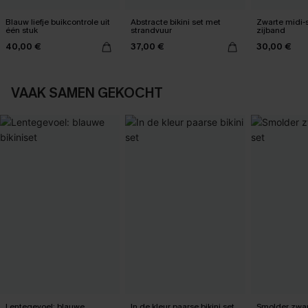
Blauw liefje buikcontrole uit
Abstracte bikini set met
Zwarte midi-
één stuk
strandvuur
zijband
40,00 €
37,00 €
30,00 €
VAAK SAMEN GEKOCHT
Lentegevoel: blauwe
In de kleur paarse bikini set
Smolder zwart