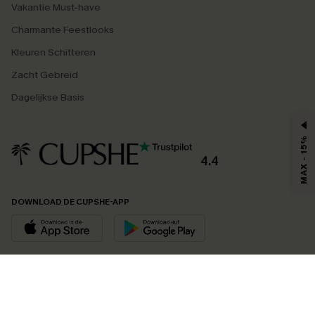
Vakantie Must-have
Charmante Feestlooks
Kleuren Schitteren
Zacht Gebreid
Dagelijkse Basis
MAX - 15%
4.4
DOWNLOAD DE CUPSHE-APP
VOLG ONS OP