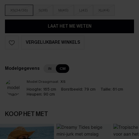
XS(34/36)
S(38)
M(40)
L(42)
XL(44)
LAAT HET ME WETEN
VERGELIJKBARE WINKELS
Modelgegevens
IN
CM
Model Draagmaat:
XS
Hoogte:
165 cm
Borstbeeld:
79 cm
Taille:
61 cm
Heupen:
90 cm
KOOP HET MET