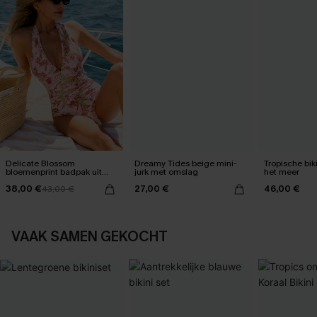
Delicate Blossom
Dreamy Tides beige mini-
Tropische bik
bloemenprint badpak uit
jurk met omslag
het meer
één stuk
38,00 €
27,00 €
46,00 €
43,00 €
VAAK SAMEN GEKOCHT