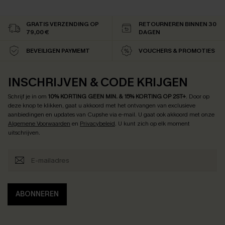
GRATIS VERZENDING OP
RETOURNEREN BINNEN 30
79,00 €
DAGEN
BEVEILIGEN PAYMEMT
VOUCHERS & PROMOTIES
INSCHRIJVEN & CODE KRIJGEN
Schrijf je in om
10% KORTING GEEN MIN. & 15% KORTING OP 2ST+
.
Door op
deze knop te klikken, gaat u akkoord met het ontvangen van exclusieve
aanbiedingen en updates van Cupshe via e-mail. U gaat ook akkoord met onze
Algemene Voorwaarden
en
Privacybeleid
. U kunt zich op elk moment
uitschrijven.
ABONNEREN