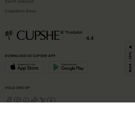
Zacht Gebreid
Dagelijkse Basis
4.4
MAX - 15%
DOWNLOAD DE CUPSHE-APP
VOLG ONS OP
©2026 CUPSHE EU