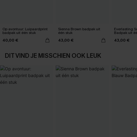
Op avontuur: Luipaardprint
Sienna Brown badpak uit
Everlasting 
badpak uit één stuk
één stuk
Badpak uit é
40,00 €
43,00 €
43,00 €
DIT VIND JE MISSCHIEN OOK LEUK