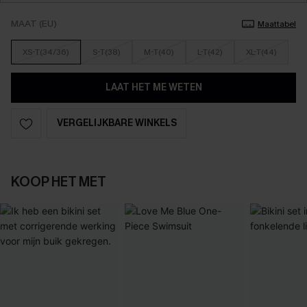
MAAT (EU)
Maattabel
XS-T(34/36)
S-T(38)
M-T(40)
L-T(42)
XL-T(44)
LAAT HET ME WETEN
VERGELIJKBARE WINKELS
KOOP HET MET