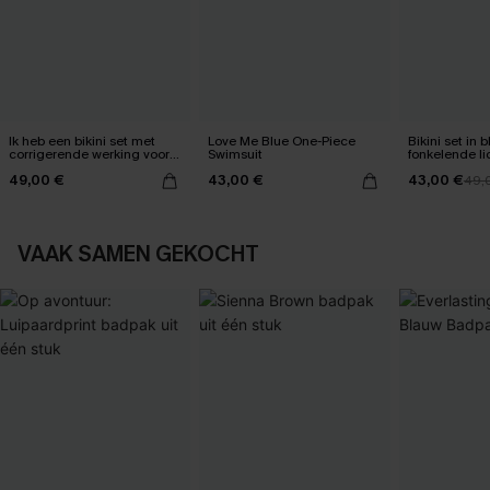
Ik heb een bikini set met
Love Me Blue One-Piece
Bikini set in
corrigerende werking voor
Swimsuit
fonkelende li
mijn buik gekregen.
49,00 €
43,00 €
43,00 €
49,
VAAK SAMEN GEKOCHT