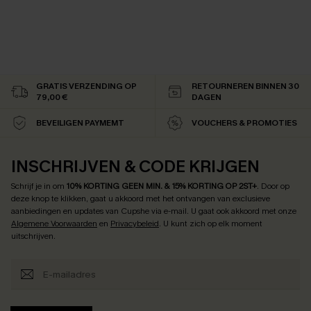
GRATIS VERZENDING OP
RETOURNEREN BINNEN 30
79,00 €
DAGEN
BEVEILIGEN PAYMEMT
VOUCHERS & PROMOTIES
INSCHRIJVEN & CODE KRIJGEN
Schrijf je in om
10% KORTING GEEN MIN. & 15% KORTING OP 2ST+
.
Door op
deze knop te klikken, gaat u akkoord met het ontvangen van exclusieve
aanbiedingen en updates van Cupshe via e-mail. U gaat ook akkoord met onze
Algemene Voorwaarden
en
Privacybeleid
. U kunt zich op elk moment
uitschrijven.