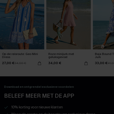
Op de reisroute: Geo Mini
Roze minijurk met
Baja Bound T
Dress
geluksgevoel
Jurk
27,00 €
34,00 €
33,00 €
34,00 €
41,0
Download en ontgrendel exclusieve voordelen
BELEEF MEER MET DE APP
10% korting voor nieuwe klanten