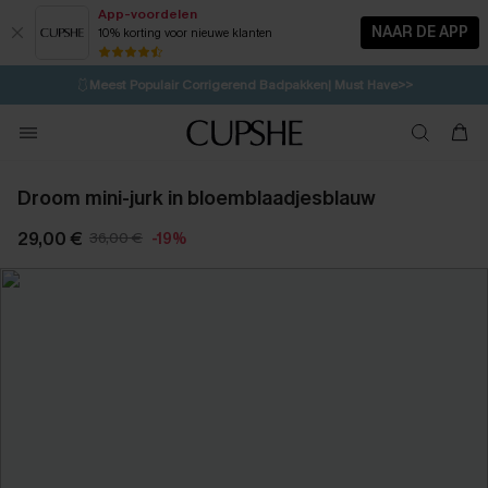
App-voordelen
NAAR DE APP
10% korting voor nieuwe klanten
LAATSTE KANS
⚡️
| Tot 50% korting>>
🩱
Meest Populair Corrigerend Badpakken| Must Have>>
💌Abonneer je & ontvang tot 15% korting>>
👙
Koop 3, krijg 15% korting | CODE: SW15
Droom mini-jurk in bloemblaadjesblauw
29,00 €
36,00 €
-19%