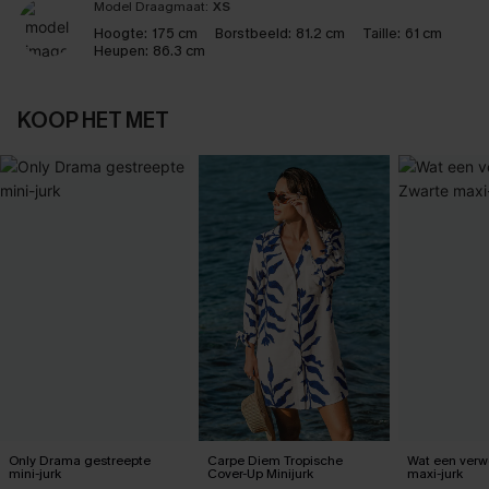
Model Draagmaat:
XS
Hoogte:
175 cm
Borstbeeld:
81.2 cm
Taille:
61 cm
Heupen:
86.3 cm
KOOP HET MET
Only Drama gestreepte
Carpe Diem Tropische
Wat een verw
mini-jurk
Cover-Up Minijurk
maxi-jurk