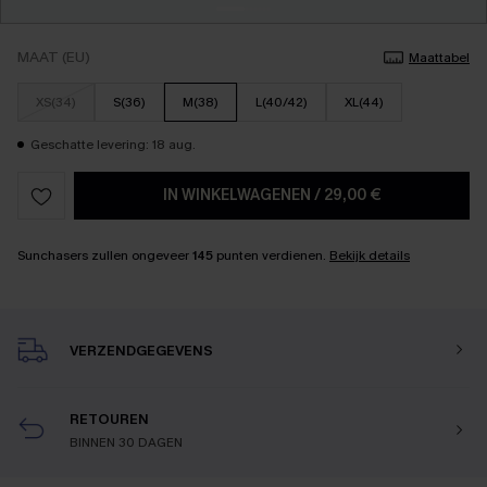
MAAT (EU)
Maattabel
XS(34)
S(36)
M(38)
L(40/42)
XL(44)
Geschatte levering: 18 aug.
IN WINKELWAGENEN
/
29,00 €
Sunchasers zullen ongeveer
145
punten verdienen.
Bekijk details
VERZENDGEGEVENS
RETOUREN
BINNEN 30 DAGEN