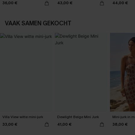
36,00 €
43,00 €
44,00 €
VAAK SAMEN GEKOCHT
Villa View witte mini-jurk
Dewlight Beige Mini Jurk
Mini-jurk in
33,00 €
41,00 €
38,00 €