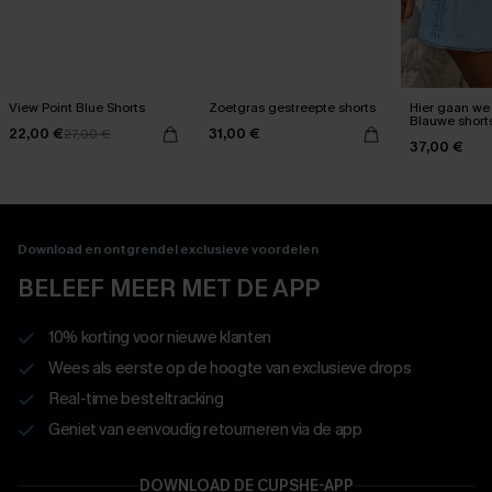
View Point Blue Shorts
Zoetgras gestreepte shorts
Hier gaan we 
Blauwe short
22,00 €
31,00 €
27,00 €
37,00 €
Download en ontgrendel exclusieve voordelen
BELEEF MEER MET DE APP
10% korting voor nieuwe klanten
Wees als eerste op de hoogte van exclusieve drops
Real-time besteltracking
Geniet van eenvoudig retourneren via de app
DOWNLOAD DE CUPSHE-APP