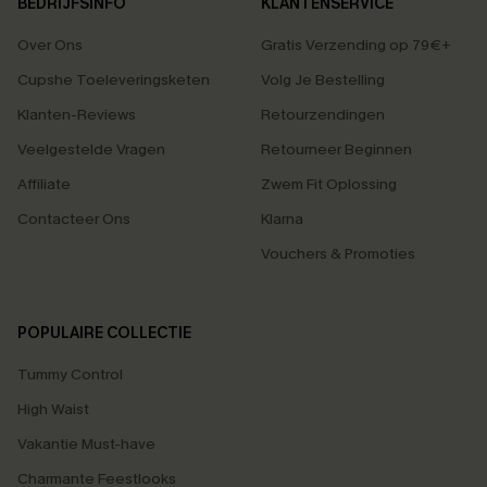
BEDRIJFSINFO
KLANTENSERVICE
Over Ons
Gratis Verzending op 79€+
Cupshe Toeleveringsketen
Volg Je Bestelling
Klanten-Reviews
Retourzendingen
Veelgestelde Vragen
Retourneer Beginnen
Affiliate
Zwem Fit Oplossing
Contacteer Ons
Klarna
Vouchers & Promoties
POPULAIRE COLLECTIE
Tummy Control
High Waist
Vakantie Must-have
Charmante Feestlooks