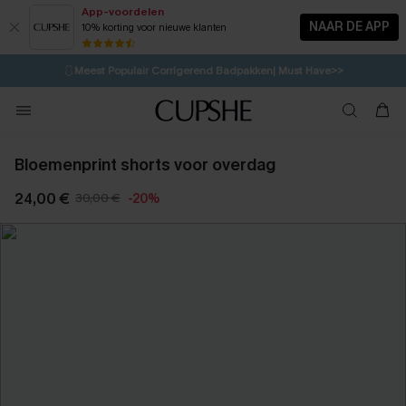
App-voordelen
NAAR DE APP
10% korting voor nieuwe klanten
LAATSTE KANS
⚡️
| Tot 50% korting>>
🩱
Meest Populair Corrigerend Badpakken| Must Have>>
💌Abonneer je & ontvang tot 15% korting>>
👙
Koop 3, krijg 15% korting | CODE: SW15
Bloemenprint shorts voor overdag
24,00 €
30,00 €
-20%