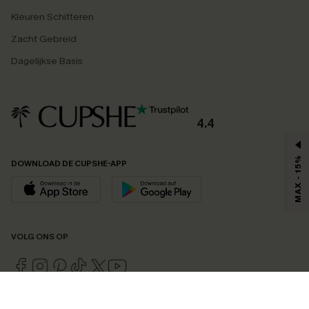
Kleuren Schitteren
Zacht Gebreid
Dagelijkse Basis
4.4
MAX - 15%
DOWNLOAD DE CUPSHE-APP
VOLG ONS OP