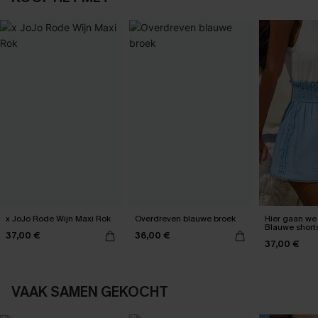
x JoJo Rode Wijn Maxi Rok
Overdreven blauwe broek
Hier gaan we 
Blauwe short
37,00 €
36,00 €
37,00 €
VAAK SAMEN GEKOCHT