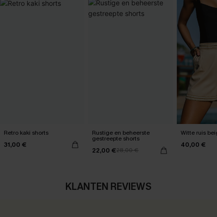
Retro kaki shorts
Rustige en beheerste
Witte ruis be
gestreepte shorts
31,00 €
40,00 €
22,00 €
28,00 €
KLANTEN REVIEWS