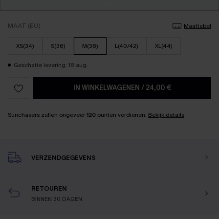
MAAT (EU)
Maattabel
XS(34)
S(36)
M(38)
L(40/42)
XL(44)
Geschatte levering: 18 aug.
IN WINKELWAGENEN
/
24,00 €
Sunchasers zullen ongeveer
120
punten verdienen.
Bekijk details
VERZENDGEGEVENS
RETOUREN
BINNEN 30 DAGEN