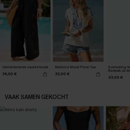
Verhelderende zwarte broek
Mallorca Mood Floral Tee
Everlasting 
Badpak uit é
36,00 €
32,00 €
43,00 €
VAAK SAMEN GEKOCHT