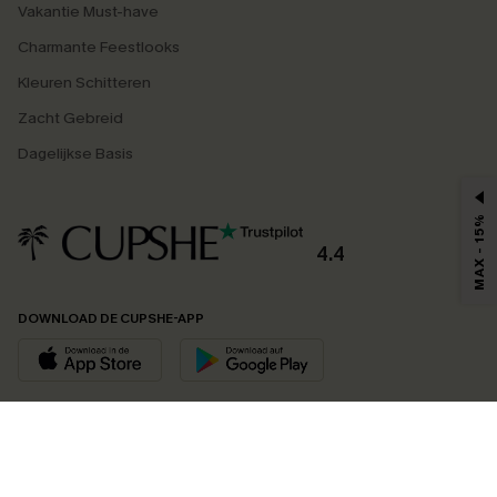
Vakantie Must-have
Charmante Feestlooks
Kleuren Schitteren
Zacht Gebreid
Dagelijkse Basis
MAX - 15%
4.4
DOWNLOAD DE CUPSHE-APP
VOLG ONS OP