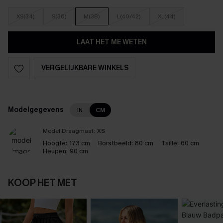
XS(34)
S(36)
M(38)
L(40/42)
XL(44)
LAAT HET ME WETEN
VERGELIJKBARE WINKELS
Modelgegevens
IN
CM
Model Draagmaat:
XS
Hoogte:
173 cm
Borstbeeld:
80 cm
Taille:
60 cm
Heupen:
90 cm
KOOP HET MET