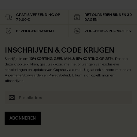
GRATIS VERZENDING OP
RETOURNEREN BINNEN 30
79,00 €
DAGEN
BEVEILIGEN PAYMEMT
VOUCHERS & PROMOTIES
INSCHRIJVEN & CODE KRIJGEN
Schrijf je in om
10% KORTING GEEN MIN. & 15% KORTING OP 2ST+
.
Door op
deze knop te klikken, gaat u akkoord met het ontvangen van exclusieve
aanbiedingen en updates van Cupshe via e-mail. U gaat ook akkoord met onze
Algemene Voorwaarden
en
Privacybeleid
. U kunt zich op elk moment
uitschrijven.
ABONNEREN