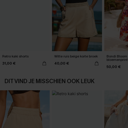
Retro kaki shorts
Witte ruis beige korte broek
Bondi Bloom 
bloemenprint
31,00 €
40,00 €
50,00 €
DIT VIND JE MISSCHIEN OOK LEUK