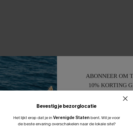
ABONNEER OM T
10% KORTING G
15% KORTING 
Bevestig je bezorglocatie
Het lijkt erop dat je in
Verenigde Staten
bent.
Wil je voor
de beste ervaring overschakelen naar de lokale site?