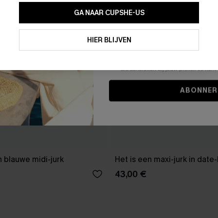
GA NAAR CUPSHE-US
Door je contactgegevens in te vullen e
je akkoord met onze
Algemene Voorw
HIER BLIJVEN
stemt er tevens mee in om herhaalde
en gepersonaliseerde marketingbericht
winkelwagen) en e-mails van Cupshe 
niet vereist voor een aankoop. We kunn
informatie gebruiken om producten e
die aansluiten bij jouw profiel. Je ku
ABONNER
 blauwe midi-jurk
Het is een maxi-jurk in date
43,00 €