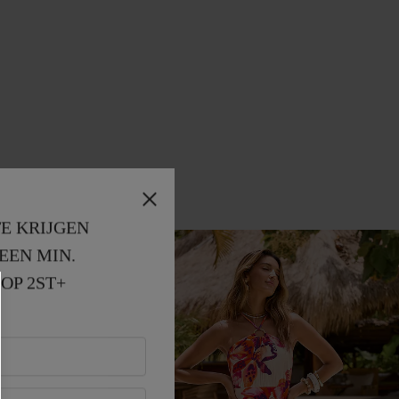
E KRIJGEN
EEN MIN. 
OP 2ST+