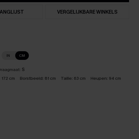
ANGLIJST
VERGELIJKBARE WINKELS
IN
CM
raagmaat:
S
:
172 cm
Borstbeeld:
81 cm
Taille:
63 cm
Heupen:
94 cm