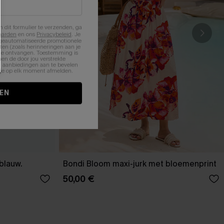
n dit formulier te verzenden, ga
aarden
en ons
Privacybeleid
. Je
 geautomatiseerde promotionele
en (zoals herinneringen aan je
te ontvangen. Toestemming is
en de door jou verstrekte
n aanbiedingen aan te bevelen
nt je op elk moment afmelden.
EN
-blauw.
Bondi Bloom maxi-jurk met bloemenprint
50,00 €