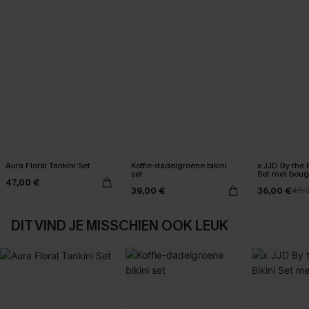
Aura Floral Tankini Set
Koffie-dadelgroene bikini
x JJD By the 
set
Set met beug
47,00 €
39,00 €
36,00 €
40,
DIT VIND JE MISSCHIEN OOK LEUK