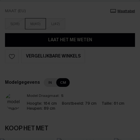
MAAT (EU)
Maattabel
S(38)
M(40)
L(42)
LAAT HET ME WETEN
VERGELIJKBARE WINKELS
Modelgegevens
IN
CM
Model Draagmaat:
S
Hoogte:
164 cm
Borstbeeld:
79 cm
Taille:
61 cm
Heupen:
89 cm
KOOP HET MET