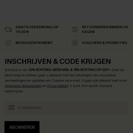
GRATIS VERZENDING OP
RETOURNEREN BINNEN 30
79,00 €
DAGEN
BEVEILIGEN PAYMEMT
VOUCHERS & PROMOTIES
INSCHRIJVEN & CODE KRIJGEN
Schrijf je in om
10% KORTING GEEN MIN. & 15% KORTING OP 2ST+
.
Door op
deze knop te klikken, gaat u akkoord met het ontvangen van exclusieve
aanbiedingen en updates van Cupshe via e-mail. U gaat ook akkoord met onze
Algemene Voorwaarden
en
Privacybeleid
. U kunt zich op elk moment
uitschrijven.
ABONNEREN