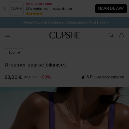
App-voordelen
NAAR DE APP
10% korting voor nieuwe klanten
LAATSTE KANS
⚡️
| Tot 50% korting>>
🩱
Meest Populair Corrigerend Badpakken| Must Have>>
💌Abonneer je & ontvang tot 15% korting>>
👙
Koop 3, krijg 15% korting | CODE: SW15
Sportief
Dreamer paarse bikiniset
23,00 €
46,00 €
5.0
1 Beoordelingen
-50%