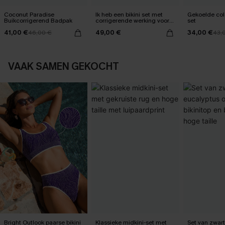
Coconut Paradise
Ik heb een bikini set met
Gekoelde cola
Buikcorrigerend Badpak
corrigerende werking voor
set
mijn buik gekregen.
41,00 €
49,00 €
34,00 €
46,00 €
43,
VAAK SAMEN GEKOCHT
Bright Outlook paarse bikini
Klassieke midkini-set met
Set van zwar