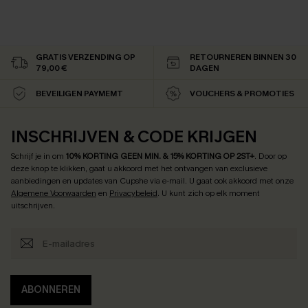
GRATIS VERZENDING OP
RETOURNEREN BINNEN 30
79,00 €
DAGEN
BEVEILIGEN PAYMEMT
VOUCHERS & PROMOTIES
INSCHRIJVEN & CODE KRIJGEN
Schrijf je in om
10% KORTING GEEN MIN. & 15% KORTING OP 2ST+
.
Door op
deze knop te klikken, gaat u akkoord met het ontvangen van exclusieve
aanbiedingen en updates van Cupshe via e-mail. U gaat ook akkoord met onze
Algemene Voorwaarden
en
Privacybeleid
. U kunt zich op elk moment
uitschrijven.
ABONNEREN