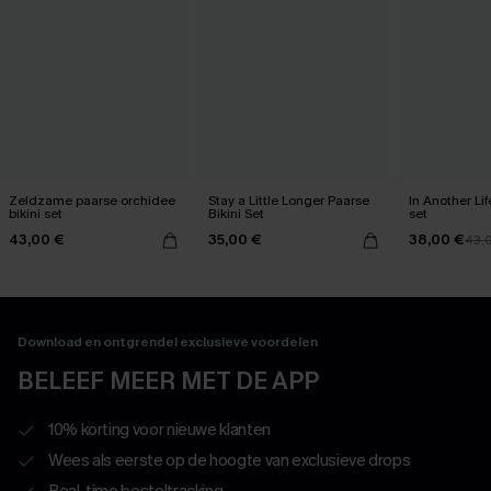
Zeldzame paarse orchidee
Stay a Little Longer Paarse
In Another Lif
bikini set
Bikini Set
set
43,00 €
35,00 €
38,00 €
43,
Download en ontgrendel exclusieve voordelen
BELEEF MEER MET DE APP
10% korting voor nieuwe klanten
Wees als eerste op de hoogte van exclusieve drops
Real-time besteltracking