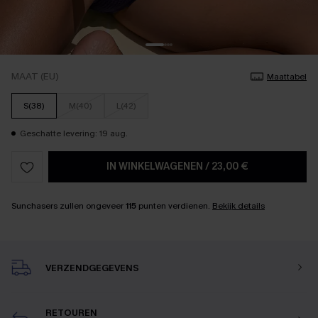
MAAT (EU)
Maattabel
S(38)
M(40)
L(42)
Geschatte levering: 19 aug.
IN WINKELWAGENEN
/
23,00 €
Sunchasers zullen ongeveer
115
punten verdienen.
Bekijk details
VERZENDGEGEVENS
RETOUREN