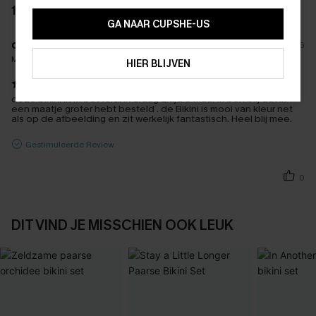
1 BEOORDELING
15% KORTING OP 2ST+
GA NAAR CUPSHE-US
c****
08/07/2026
ABONNEREN
Maat Gekocht:
M
HIER BLIJVEN
deze bikini in M besteld. Ik draag altijd S maar ik ben blij dat ik
een maatje groter hebt besteld . de Bikini is mooi van kleur net
als op de afbeelding en zit werkelijk fantastisch. Heel blij mee.
Gestimuleerde Review
0
DIT VIND JE MISSCHIEN OOK LEUK