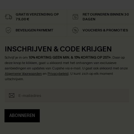
GRATIS VERZENDING OP
RETOURNEREN BINNEN 30
79,00 €
DAGEN
BEVEILIGEN PAYMEMT
VOUCHERS & PROMOTIES
INSCHRIJVEN & CODE KRIJGEN
Schrijf je in om
10% KORTING GEEN MIN. & 15% KORTING OP 2ST+
.
Door op
deze knop te klikken, gaat u akkoord met het ontvangen van exclusieve
aanbiedingen en updates van Cupshe via e-mail. U gaat ook akkoord met onze
Algemene Voorwaarden
en
Privacybeleid
. U kunt zich op elk moment
uitschrijven.
ABONNEREN