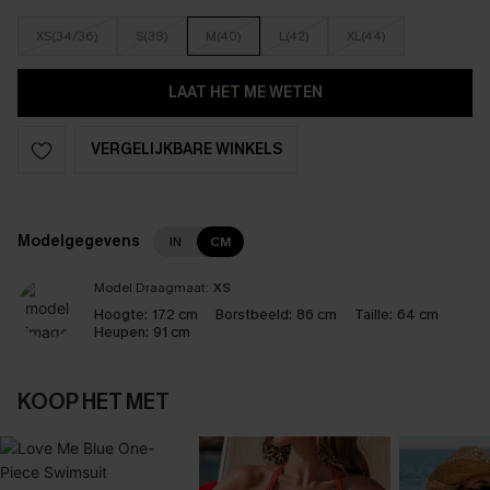
XS(34/36)
S(38)
M(40)
L(42)
XL(44)
LAAT HET ME WETEN
VERGELIJKBARE WINKELS
Modelgegevens
IN
CM
Model Draagmaat:
XS
Hoogte:
172 cm
Borstbeeld:
86 cm
Taille:
64 cm
Heupen:
91 cm
KOOP HET MET