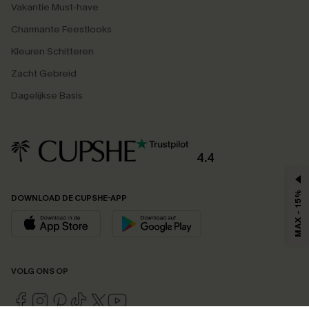
Vakantie Must-have
Charmante Feestlooks
Kleuren Schitteren
Zacht Gebreid
Dagelijkse Basis
4.4
MAX - 15%
DOWNLOAD DE CUPSHE-APP
VOLG ONS OP