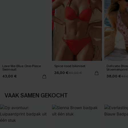
Love Me Blue One-Piece
Spice rood bikiniset
Delicate Blo
Swimsuit
bloemenprint
36,00 €
40,00 €
één stuk
43,00 €
38,00 €
43,
VAAK SAMEN GEKOCHT