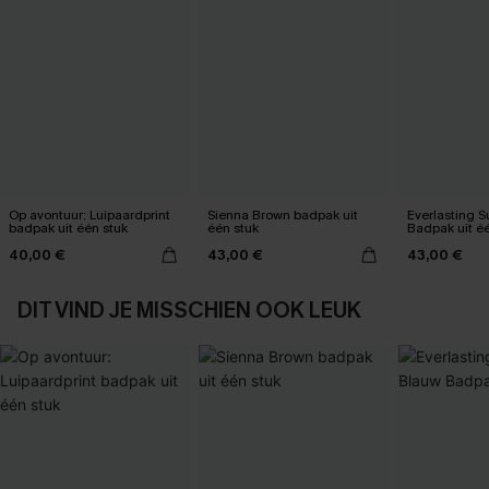
Op avontuur: Luipaardprint
Sienna Brown badpak uit
Everlasting 
badpak uit één stuk
één stuk
Badpak uit é
40,00 €
43,00 €
43,00 €
DIT VIND JE MISSCHIEN OOK LEUK