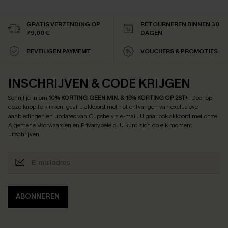
GRATIS VERZENDING OP
RETOURNEREN BINNEN 30
79,00 €
DAGEN
BEVEILIGEN PAYMEMT
VOUCHERS & PROMOTIES
INSCHRIJVEN & CODE KRIJGEN
Schrijf je in om
10% KORTING GEEN MIN. & 15% KORTING OP 2ST+
.
Door op
deze knop te klikken, gaat u akkoord met het ontvangen van exclusieve
aanbiedingen en updates van Cupshe via e-mail. U gaat ook akkoord met onze
Algemene Voorwaarden
en
Privacybeleid
. U kunt zich op elk moment
uitschrijven.
ABONNEREN