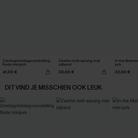
Zondagmiddagvoorstelling
Zwarte midi-sarong met
In the Momen
Rode minijurk
zijband
jurk
41,00 €
30,00 €
32,00 €
DIT VIND JE MISSCHIEN OOK LEUK