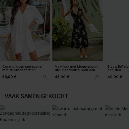
Coverjurk van seersucker
Maxi-jurk met bloemenprint
Blauw liefje b
met strikmanchetten
die je zelfvertrouwen een
één stuk
boost geeft
39,00 €
43,00 €
40,00 €
VAAK SAMEN GEKOCHT