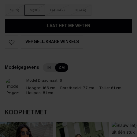
S(36)
M(38)
L(40/42)
XL(44)
LAAT HET ME WETEN
VERGELIJKBARE WINKELS
Modelgegevens
IN
CM
Model Draagmaat:
S
Hoogte:
165 cm
Borstbeeld:
77 cm
Taille:
61 cm
Heupen:
81 cm
KOOP HET MET