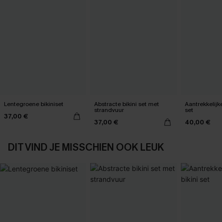
Lentegroene bikiniset
Abstracte bikini set met
Aantrekkelijk
strandvuur
set
37,00 €
37,00 €
40,00 €
DIT VIND JE MISSCHIEN OOK LEUK