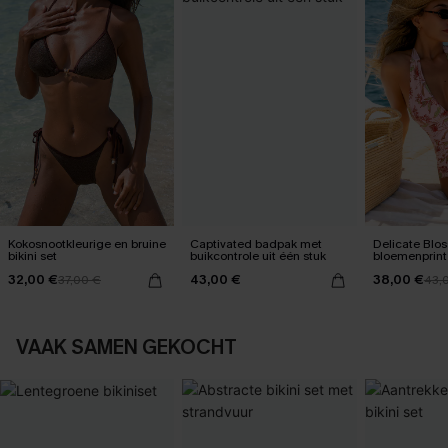
Kokosnootkleurige en bruine
Captivated badpak met
Delicate Blo
bikini set
buikcontrole uit één stuk
bloemenprint
één stuk
32,00 €
43,00 €
38,00 €
37,00 €
43,
VAAK SAMEN GEKOCHT