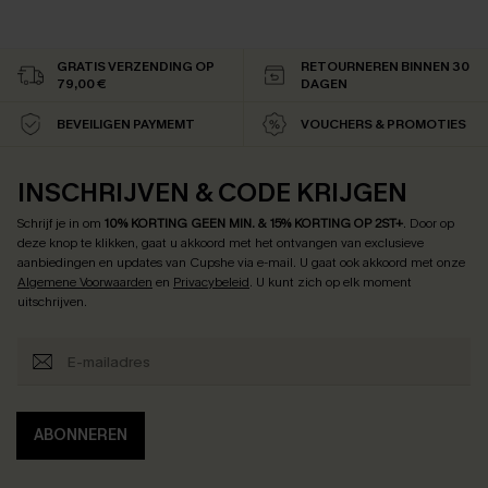
GRATIS VERZENDING OP
RETOURNEREN BINNEN 30
79,00 €
DAGEN
BEVEILIGEN PAYMEMT
VOUCHERS & PROMOTIES
INSCHRIJVEN & CODE KRIJGEN
Schrijf je in om
10% KORTING GEEN MIN. & 15% KORTING OP 2ST+
.
Door op
deze knop te klikken, gaat u akkoord met het ontvangen van exclusieve
aanbiedingen en updates van Cupshe via e-mail. U gaat ook akkoord met onze
Algemene Voorwaarden
en
Privacybeleid
. U kunt zich op elk moment
uitschrijven.
ABONNEREN