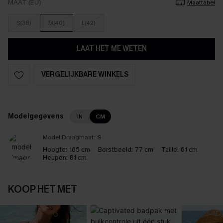
MAAT (EU)
Maattabel
S(38)
M(40)
L(42)
LAAT HET ME WETEN
VERGELIJKBARE WINKELS
Modelgegevens
IN
CM
Model Draagmaat:
S
Hoogte:
165 cm
Borstbeeld:
77 cm
Taille:
61 cm
Heupen:
81 cm
KOOP HET MET