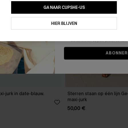
GA NAAR CUPSHE-US
Door je contactgegevens in te vullen e
je akkoord met onze
Algemene Voorw
HIER BLIJVEN
stemt er tevens mee in om herhaalde
en gepersonaliseerde marketingbericht
winkelwagen) en e-mails van Cupshe 
niet vereist voor een aankoop. We kunn
informatie gebruiken om producten e
die aansluiten bij jouw profiel. Je ku
ABONNER
xi-jurk in date-blauw.
Sterren staan op één lijn G
maxi-jurk
50,00 €