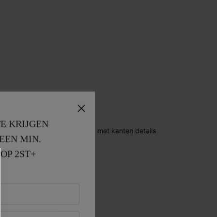
E KRIJGEN
EEN MIN. 
OP 2ST+