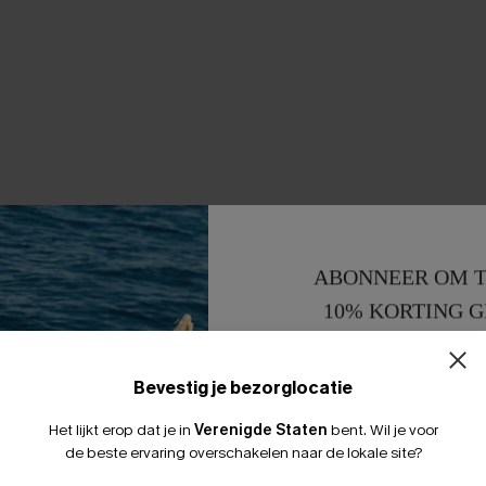
ABONNEER OM T
10% KORTING G
15% KORTING 
Bevestig je bezorglocatie
Het lijkt erop dat je in
Verenigde Staten
bent.
Wil je voor
de beste ervaring overschakelen naar de lokale site?