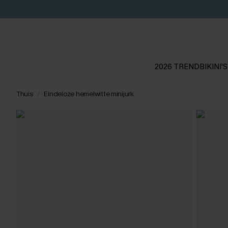
2026 TREND
BIKINI'S
Thuis
Eindeloze hemelwitte minijurk