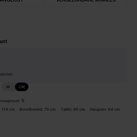
unt
Matchen
IN
CM
raagmaat:
S
:
174 cm
Borstbeeld:
79 cm
Taille:
65 cm
Heupen:
94 cm