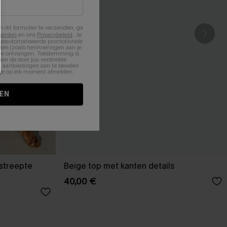
n dit formulier te verzenden, ga
aarden
en ons
Privacybeleid
. Je
 geautomatiseerde promotionele
en (zoals herinneringen aan je
te ontvangen. Toestemming is
en de door jou verstrekte
n aanbiedingen aan te bevelen
nt je op elk moment afmelden.
EN
estreepte
Beige top met kanten details
40,00 €