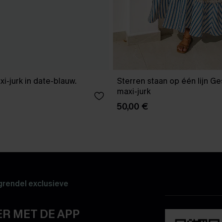
xi-jurk in date-blauw.
Sterren staan op één lijn G
maxi-jurk
50,00 €
rendel exclusieve
R MET DE APP