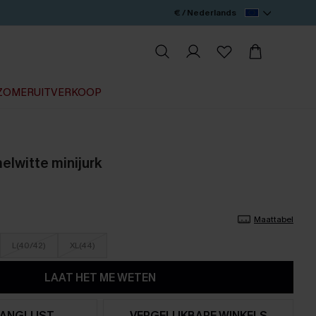
€ / Nederlands
ZOMERUITVERKOOP
elwitte minijurk
Maattabel
L(40/42)
XL(44)
LAAT HET ME WETEN
ANGLIJST
VERGELIJKBARE WINKELS