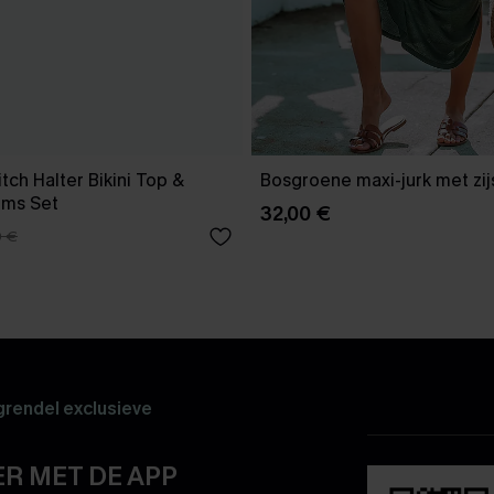
tch Halter Bikini Top &
Bosgroene maxi-jurk met zijs
oms Set
32,00 €
0 €
rendel exclusieve
R MET DE APP