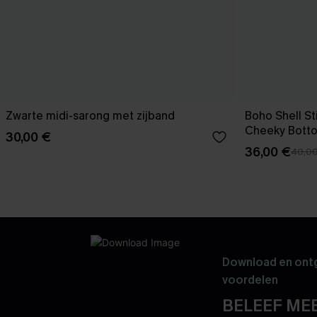
Zwarte midi-sarong met zijband
Boho Shell Sti
Cheeky Bott
30,00 €
36,00 €
40,0
Download en ontg
voordelen
BELEEF MEE