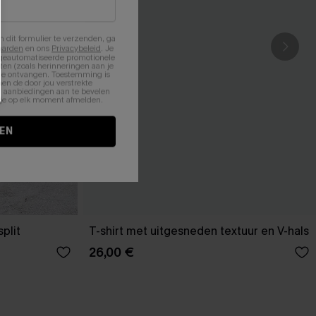
n dit formulier te verzenden, ga
aarden
en ons
Privacybeleid
. Je
 geautomatiseerde promotionele
en (zoals herinneringen aan je
te ontvangen. Toestemming is
en de door jou verstrekte
n aanbiedingen aan te bevelen
nt je op elk moment afmelden.
EN
plit
T-shirt met uitgesneden textuur en V-hals
26,00 €