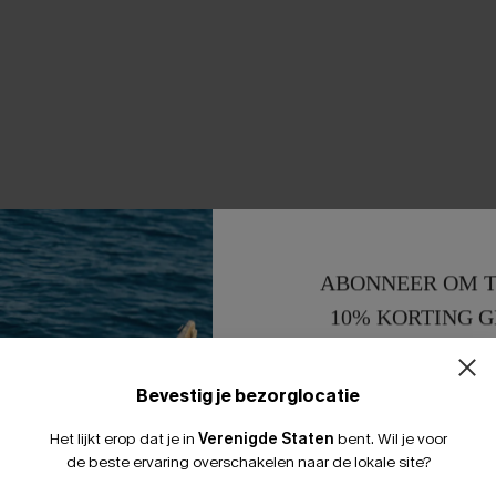
ABONNEER OM T
10% KORTING G
15% KORTING 
Bevestig je bezorglocatie
Het lijkt erop dat je in
Verenigde Staten
bent.
Wil je voor
de beste ervaring overschakelen naar de lokale site?