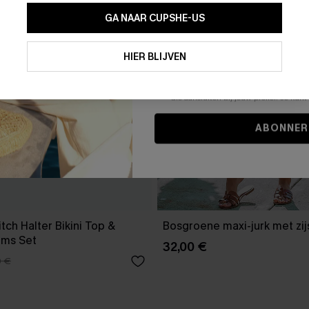
GA NAAR CUPSHE-US
Door je contactgegevens in te vullen e
je akkoord met onze
Algemene Voorw
HIER BLIJVEN
stemt er tevens mee in om herhaalde
en gepersonaliseerde marketingbericht
winkelwagen) en e-mails van Cupshe 
niet vereist voor een aankoop. We kunn
informatie gebruiken om producten e
die aansluiten bij jouw profiel. Je ku
ABONNER
tch Halter Bikini Top &
Bosgroene maxi-jurk met zijs
oms Set
32,00 €
0 €