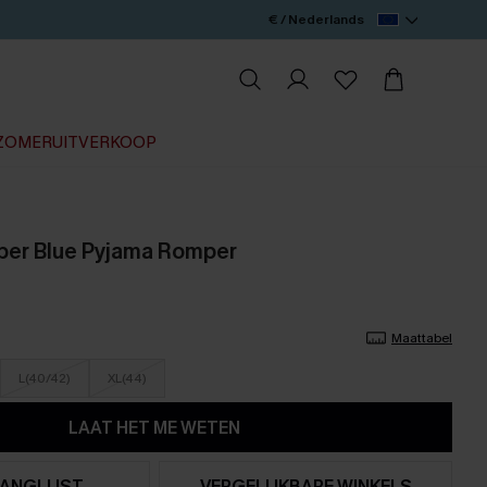
€ / Nederlands
ZOMERUITVERKOOP
ber Blue Pyjama Romper
Maattabel
L(40/42)
XL(44)
LAAT HET ME WETEN
ANGLIJST
VERGELIJKBARE WINKELS