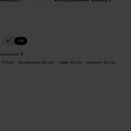
IN
CM
raagmaat:
S
:
173 cm
Borstbeeld:
85 cm
Taille:
60 cm
Heupen:
90 cm