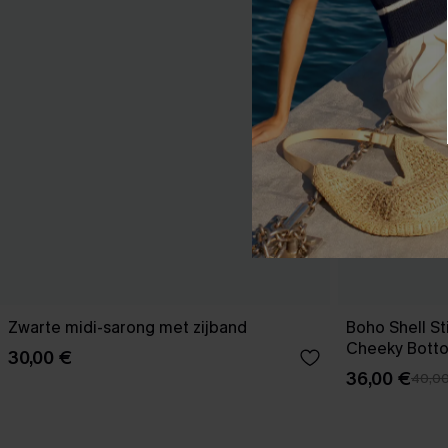
Zwarte midi-sarong met zijband
Boho Shell Sti
Cheeky Bott
30,00 €
36,00 €
40,0