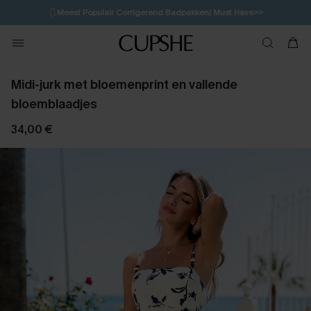
🩱
Meest Populair Corrigerend Badpakken| Must Have>>
💌Abonneer je & ontvang tot 15% korting>>
👙
Koop 3, krijg 15% korting | CODE: SW15
Midi-jurk met bloemenprint en vallende
bloemblaadjes
34,00 €