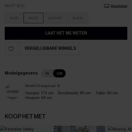
MAAT (EU)
Maattabel
S(36)
M(38)
L(40/42)
XL(44)
LAAT HET ME WETEN
VERGELIJKBARE WINKELS
Modelgegevens
IN
CM
Model Draagmaat:
S
Hoogte:
173 cm
Borstbeeld:
85 cm
Taille:
60 cm
Heupen:
90 cm
KOOP HET MET