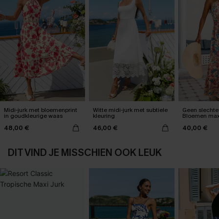
Midi-jurk met bloemenprint
Witte midi-jurk met subtiele
Geen slechte
in goudkleurige waas
kleuring
Bloemen maxi
48,00 €
46,00 €
40,00 €
DIT VIND JE MISSCHIEN OOK LEUK