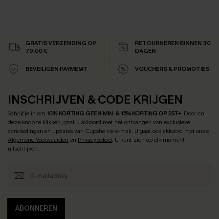
GRATIS VERZENDING OP
RETOURNEREN BINNEN 30
79,00 €
DAGEN
BEVEILIGEN PAYMEMT
VOUCHERS & PROMOTIES
INSCHRIJVEN & CODE KRIJGEN
Schrijf je in om
10% KORTING GEEN MIN. & 15% KORTING OP 2ST+
.
Door op
deze knop te klikken, gaat u akkoord met het ontvangen van exclusieve
aanbiedingen en updates van Cupshe via e-mail. U gaat ook akkoord met onze
Algemene Voorwaarden
en
Privacybeleid
. U kunt zich op elk moment
uitschrijven.
ABONNEREN