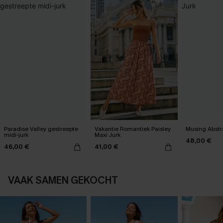
Paradise Valley gestreepte
Vakantie Romantiek Paisley
Musing Abstr
midi-jurk
Maxi Jurk
48,00 €
46,00 €
41,00 €
VAAK SAMEN GEKOCHT