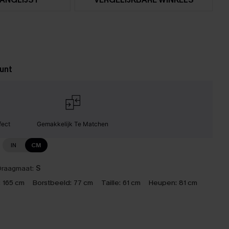
unt
fect
Gemakkelijk Te Matchen
IN
CM
raagmaat:
S
:
165 cm
Borstbeeld:
77 cm
Taille:
61 cm
Heupen:
81 cm