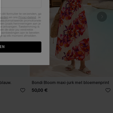
n dit formulier te verzenden, ga
aarden
en ons
Privacybeleid
. Je
 geautomatiseerde promotionele
en (zoals herinneringen aan je
te ontvangen. Toestemming is
en de door jou verstrekte
n aanbiedingen aan te bevelen
nt je op elk moment afmelden.
EN
-blauw.
Bondi Bloom maxi-jurk met bloemenprint
50,00 €