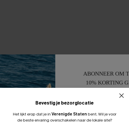
ABONNEER OM T
10% KORTING G
15% KORTING 
Bevestig je bezorglocatie
Het lijkt erop dat je in
Verenigde Staten
bent.
Wil je voor
de beste ervaring overschakelen naar de lokale site?