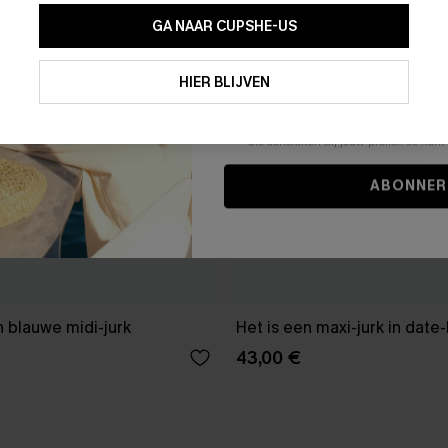
GA NAAR CUPSHE-US
Door je contactgegevens in te vullen e
je akkoord met onze
Algemene Voorw
HIER BLIJVEN
stemt er tevens mee in om herhaalde
en gepersonaliseerde marketingbericht
winkelwagen) en e-mails van Cupshe 
niet vereist voor een aankoop. We kunn
informatie gebruiken om producten e
die aansluiten bij jouw profiel. Je ku
ABONNER
 blauwe midi-jurk
Het is een maxi-jurk in date
43,00 €