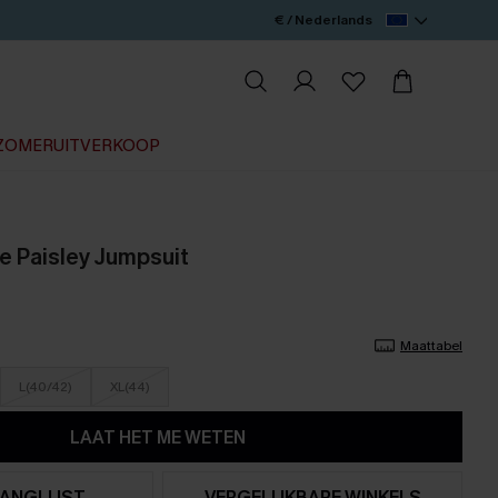
€ / Nederlands
ZOMERUITVERKOOP
e Paisley Jumpsuit
Maattabel
L(40/42)
XL(44)
LAAT HET ME WETEN
ANGLIJST
VERGELIJKBARE WINKELS