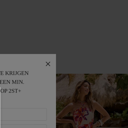
E KRIJGEN
EEN MIN. 
OP 2ST+