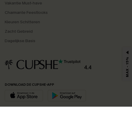
Vakantie Must-have
Charmante Feestlooks
Kleuren Schitteren
Zacht Gebreid
Dagelijkse Basis
MAX - 15%
4.4
DOWNLOAD DE CUPSHE-APP
VOLG ONS OP