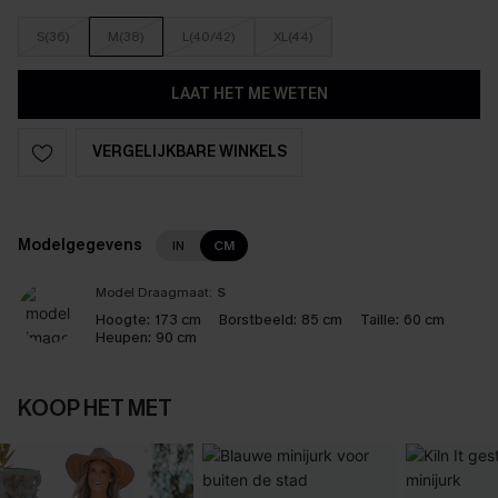
S(36)
M(38)
L(40/42)
XL(44)
LAAT HET ME WETEN
VERGELIJKBARE WINKELS
Modelgegevens
IN
CM
Model Draagmaat:
S
Hoogte:
173 cm
Borstbeeld:
85 cm
Taille:
60 cm
Heupen:
90 cm
KOOP HET MET