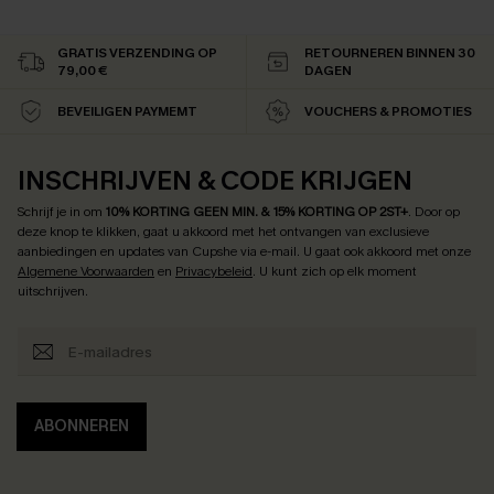
GRATIS VERZENDING OP
RETOURNEREN BINNEN 30
79,00 €
DAGEN
BEVEILIGEN PAYMEMT
VOUCHERS & PROMOTIES
INSCHRIJVEN & CODE KRIJGEN
Schrijf je in om
10% KORTING GEEN MIN. & 15% KORTING OP 2ST+
.
Door op
deze knop te klikken, gaat u akkoord met het ontvangen van exclusieve
aanbiedingen en updates van Cupshe via e-mail. U gaat ook akkoord met onze
Algemene Voorwaarden
en
Privacybeleid
. U kunt zich op elk moment
uitschrijven.
ABONNEREN