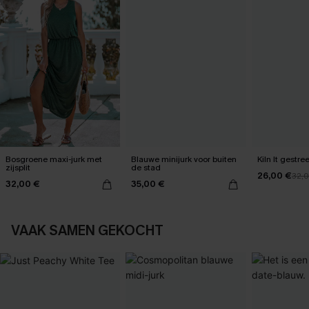
Bosgroene maxi-jurk met
Blauwe minijurk voor buiten
Kiln It gestre
zijsplit
de stad
26,00 €
32,
32,00 €
35,00 €
VAAK SAMEN GEKOCHT