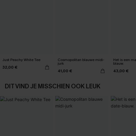
Just Peachy White Tee
Cosmopolitan blauwe midi-
Het is een max
jurk
blauw.
32,00 €
41,00 €
43,00 €
DIT VIND JE MISSCHIEN OOK LEUK