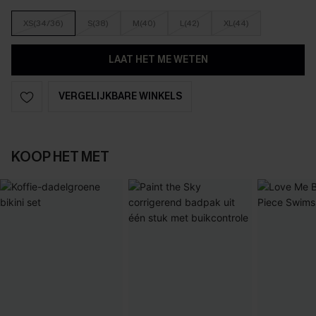
XS(34/36)
S(38)
M(40)
L(42)
XL(44)
LAAT HET ME WETEN
VERGELIJKBARE WINKELS
KOOP HET MET