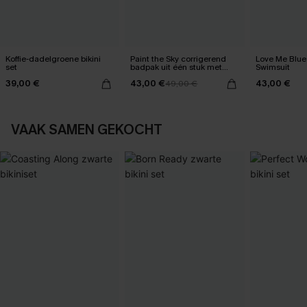
Koffie-dadelgroene bikini
Paint the Sky corrigerend
Love Me Blue
set
badpak uit één stuk met
Swimsuit
buikcontrole
39,00 €
43,00 €
43,00 €
49,00 €
VAAK SAMEN GEKOCHT