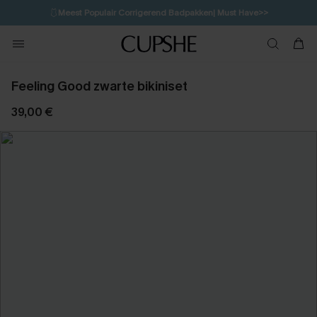
🩱
Meest Populair Corrigerend Badpakken| Must Have>>
1D:10H:42M:50S
👙
Koop 3, krijg 15% korting | CODE: SW15
💌Abonneer je & ontvang tot 15% korting>>
Feeling Good zwarte bikiniset
39,00 €