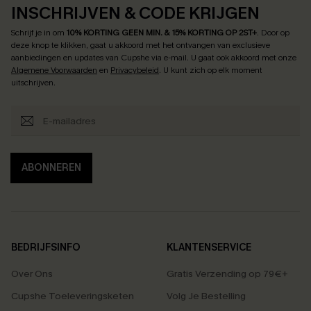
INSCHRIJVEN & CODE KRIJGEN
Schrijf je in om
10% KORTING GEEN MIN. & 15% KORTING OP 2ST+
.
Door op
deze knop te klikken, gaat u akkoord met het ontvangen van exclusieve
aanbiedingen en updates van Cupshe via e-mail. U gaat ook akkoord met onze
Algemene Voorwaarden
en
Privacybeleid
. U kunt zich op elk moment
uitschrijven.
ABONNEREN
BEDRIJFSINFO
KLANTENSERVICE
Over Ons
Gratis Verzending op 79€+
Cupshe Toeleveringsketen
Volg Je Bestelling