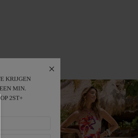
E KRIJGEN
EEN MIN. 
OP 2ST+