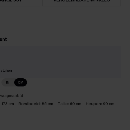
unt
Matchen
IN
CM
raagmaat:
S
:
173 cm
Borstbeeld:
85 cm
Taille:
60 cm
Heupen:
90 cm