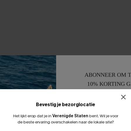
ABONNEER OM T
10% KORTING G
15% KORTING 
Bevestig je bezorglocatie
Het lijkt erop dat je in
Verenigde Staten
bent.
Wil je voor
de beste ervaring overschakelen naar de lokale site?