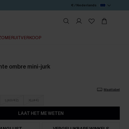
€ / Nederlands
ZOMERUITVERKOOP
nte ombre mini-jurk
Maattabel
L(40/42)
XL(44)
LAAT HET ME WETEN
ANGLIJST
VERGELIJKBARE WINKELS