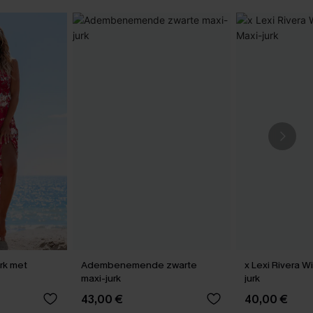
urk met
Adembenemende zwarte
x Lexi Rivera W
maxi-jurk
jurk
43,00 €
40,00 €