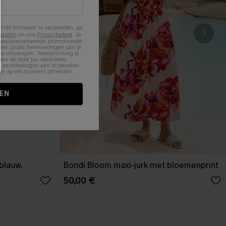
n dit formulier te verzenden, ga
aarden
en ons
Privacybeleid
. Je
 geautomatiseerde promotionele
en (zoals herinneringen aan je
te ontvangen. Toestemming is
en de door jou verstrekte
n aanbiedingen aan te bevelen
nt je op elk moment afmelden.
EN
-blauw.
Bondi Bloom maxi-jurk met bloemenprint
50,00 €