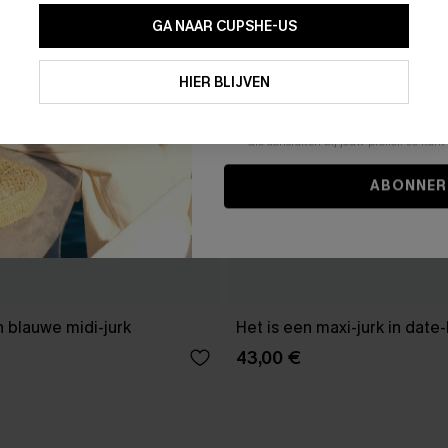
GA NAAR CUPSHE-US
Door je contactgegevens in te vullen e
je akkoord met onze
Algemene Voorw
HIER BLIJVEN
stemt er tevens mee in om herhaalde
en gepersonaliseerde marketingbericht
winkelwagen) en e-mails van Cupshe 
niet vereist voor een aankoop. We kunn
informatie gebruiken om producten e
die aansluiten bij jouw profiel. Je ku
ABONNER
 blauwe midi-jurk
Het is een maxi-jurk in date
43,00 €