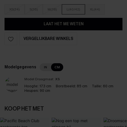
XS(34)
S(36)
M(38)
L(40/42)
XL(44)
LAAT HET ME WETEN
VERGELIJKBARE WINKELS
Modelgegevens
IN
CM
Model Draagmaat:
XS
Hoogte:
173 cm
Borstbeeld:
85 cm
Taille:
60 cm
Heupen:
90 cm
KOOP HET MET