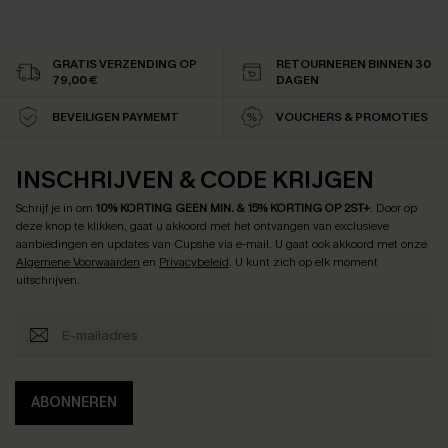
GRATIS VERZENDING OP
RETOURNEREN BINNEN 30
79,00 €
DAGEN
BEVEILIGEN PAYMEMT
VOUCHERS & PROMOTIES
INSCHRIJVEN & CODE KRIJGEN
Schrijf je in om
10% KORTING GEEN MIN. & 15% KORTING OP 2ST+
.
Door op
deze knop te klikken, gaat u akkoord met het ontvangen van exclusieve
aanbiedingen en updates van Cupshe via e-mail. U gaat ook akkoord met onze
Algemene Voorwaarden
en
Privacybeleid
. U kunt zich op elk moment
uitschrijven.
ABONNEREN