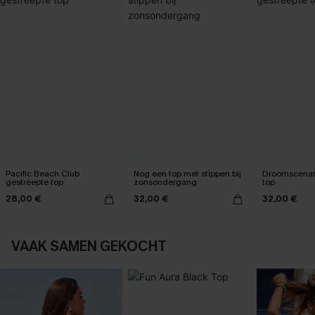
Pacific Beach Club
Nog een top met stippen bij
Droomscenari
gestreepte top
zonsondergang
top
28,00 €
32,00 €
32,00 €
VAAK SAMEN GEKOCHT