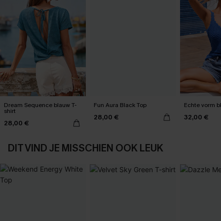
Dream Sequence blauw T-
Fun Aura Black Top
Echte vorm b
shirt
28,00 €
32,00 €
28,00 €
DIT VIND JE MISSCHIEN OOK LEUK