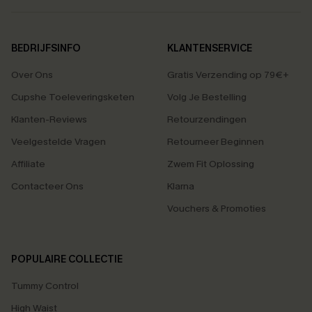
BEDRIJFSINFO
KLANTENSERVICE
Over Ons
Gratis Verzending op 79€+
Cupshe Toeleveringsketen
Volg Je Bestelling
Klanten-Reviews
Retourzendingen
Veelgestelde Vragen
Retourneer Beginnen
Affiliate
Zwem Fit Oplossing
Contacteer Ons
Klarna
Vouchers & Promoties
POPULAIRE COLLECTIE
Tummy Control
High Waist