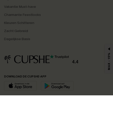
Vakantie Must-have
Charmante Feestlooks
Kleuren Schitteren
Zacht Gebreid
Dagelijkse Basis
MAX - 15%
4.4
DOWNLOAD DE CUPSHE-APP
VOLG ONS OP