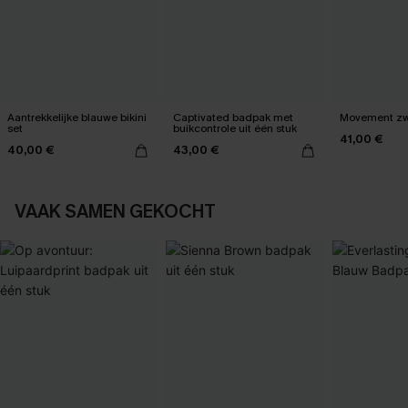
Aantrekkelijke blauwe bikini
Captivated badpak met
Movement zwa
set
buikcontrole uit één stuk
41,00 €
40,00 €
43,00 €
VAAK SAMEN GEKOCHT