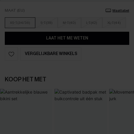
MAAT (EU)
Maattabel
XS-T(34/36)
S-T(38)
M-T(40)
L-T(42)
XL-T(44)
LAAT HET ME WETEN
VERGELIJKBARE WINKELS
KOOP HET MET