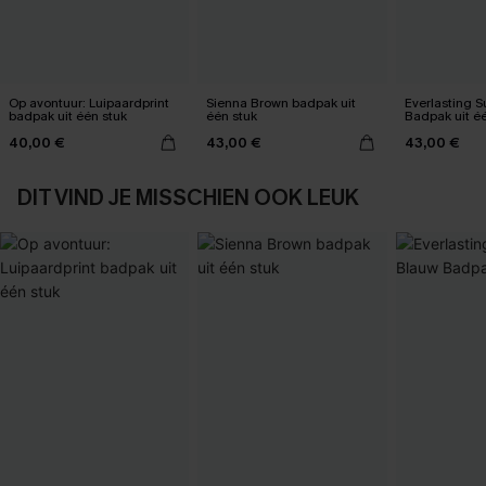
Op avontuur: Luipaardprint
Sienna Brown badpak uit
Everlasting 
badpak uit één stuk
één stuk
Badpak uit é
40,00 €
43,00 €
43,00 €
DIT VIND JE MISSCHIEN OOK LEUK