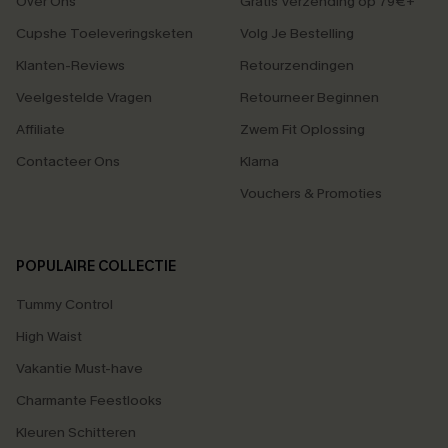
Over Ons
Gratis Verzending op 79€+
Cupshe Toeleveringsketen
Volg Je Bestelling
Klanten-Reviews
Retourzendingen
Veelgestelde Vragen
Retourneer Beginnen
Affiliate
Zwem Fit Oplossing
Contacteer Ons
Klarna
Vouchers & Promoties
POPULAIRE COLLECTIE
Tummy Control
High Waist
Vakantie Must-have
Charmante Feestlooks
Kleuren Schitteren