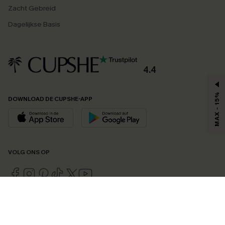
Zacht Gebreid
Dagelijkse Basis
4.4
MAX - 15%
DOWNLOAD DE CUPSHE-APP
VOLG ONS OP
©2026 CUPSHE EU