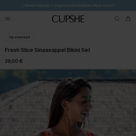
🩱
Meest Populair Corrigerend Badpakken| Must Have>>
💌Abonneer je & ontvang tot 15% korting>>
👙
Koop 3, krijg 15% korting | CODE: SW15
Op voorraad
Fresh Slice Sinaasappel Bikini Set
39,00 €