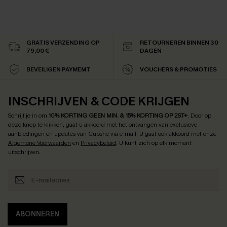
GRATIS VERZENDING OP
RETOURNEREN BINNEN 30
79,00 €
DAGEN
BEVEILIGEN PAYMEMT
VOUCHERS & PROMOTIES
INSCHRIJVEN & CODE KRIJGEN
Schrijf je in om
10% KORTING GEEN MIN. & 15% KORTING OP 2ST+
.
Door op
deze knop te klikken, gaat u akkoord met het ontvangen van exclusieve
aanbiedingen en updates van Cupshe via e-mail. U gaat ook akkoord met onze
Algemene Voorwaarden
en
Privacybeleid
. U kunt zich op elk moment
uitschrijven.
ABONNEREN