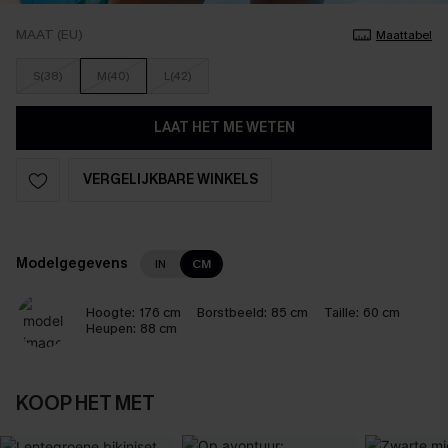
MAAT (EU)
Maattabel
S(38)
M(40)
L(42)
LAAT HET ME WETEN
VERGELIJKBARE WINKELS
Modelgegevens
IN
CM
Hoogte:
176 cm
Borstbeeld:
85 cm
Taille:
60 cm
Heupen:
88 cm
KOOP HET MET