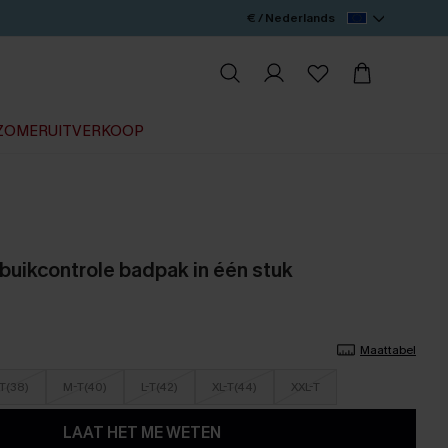
€ / Nederlands
ZOMERUITVERKOOP
buikcontrole badpak in één stuk
Maattabel
T(38)
M-T(40)
L-T(42)
XL-T(44)
XXL-T
LAAT HET ME WETEN