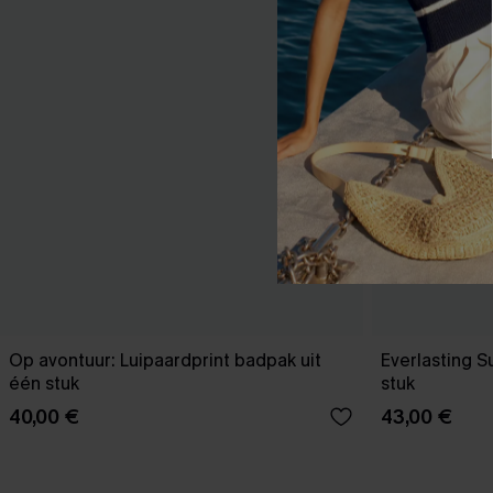
Op avontuur: Luipaardprint badpak uit
Everlasting 
één stuk
stuk
40,00 €
43,00 €