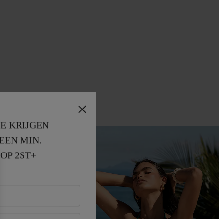
E KRIJGEN
EEN MIN. 
OP 2ST+