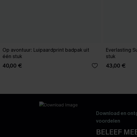
Op avontuur: Luipaardprint badpak uit
Everlasting 
één stuk
stuk
40,00 €
43,00 €
Download en ontg
voordelen
BELEEF MEE