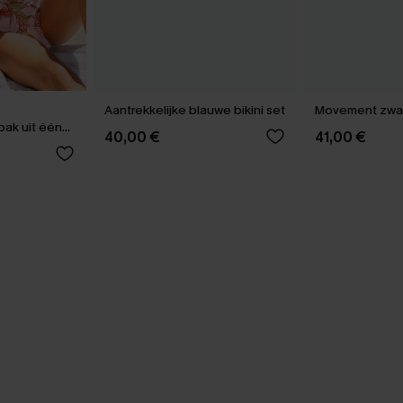
Aantrekkelijke blauwe bikini set
Movement zwart
ak uit één
40,00 €
41,00 €