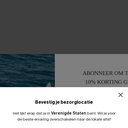
ABONNEER OM T
10% KORTING G
15% KORTING 
Bevestig je bezorglocatie
Het lijkt erop dat je in
Verenigde Staten
bent.
Wil je voor
de beste ervaring overschakelen naar de lokale site?