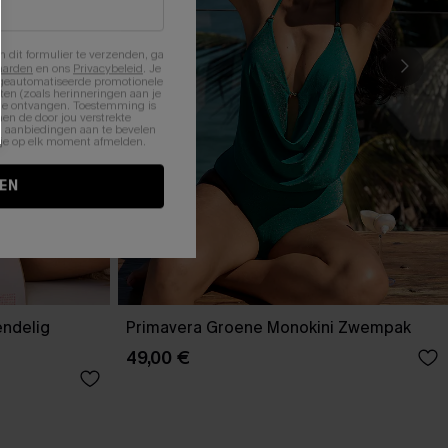
n dit formulier te verzenden, ga
aarden
en ons
Privacybeleid
. Je
 geautomatiseerde promotionele
en (zoals herinneringen aan je
te ontvangen. Toestemming is
en de door jou verstrekte
n aanbiedingen aan te bevelen
nt je op elk moment afmelden.
EN
endelig
Primavera Groene Monokini Zwempak
49,00 €