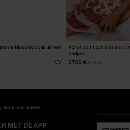
Summer Blauw Badpak uit één
Act of Self-Love Bloemen E
Badpak
37,00 €
42,00 €
rendel exclusieve
R MET DE APP