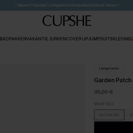
🩱
Meest Populair Corrigerend Badpakken| Must Have>>
💌Abonneer je & ontvang tot 15% korting>>
👙
Koop 3, krijg 15% korting | CODE: SW15
BADPAKKEN
VAKANTIE JURKEN
COVER UP
JUMPSUITS
KLEDING
Lange torso
Garden Patch 
35,00 €
MAAT (EU)
XS-T(34/36)
S-