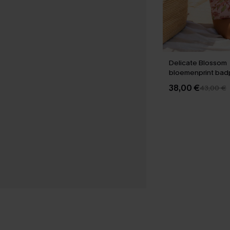
Delicate Blossom
bloemenprint badp
stuk
38,00 €
43,00 €