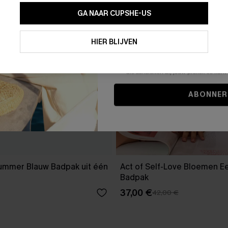
GA NAAR CUPSHE-US
Door je contactgegevens in te vullen e
je akkoord met onze
Algemene Voorw
HIER BLIJVEN
stemt er tevens mee in om herhaalde
en gepersonaliseerde marketingbericht
winkelwagen) en e-mails van Cupshe 
niet vereist voor een aankoop. We kunn
informatie gebruiken om producten e
die aansluiten bij jouw profiel. Je ku
ABONNER
Summer Blauw Badpak uit één
Act of Self-Love Bloemen E
Badpak
37,00 €
42,00 €