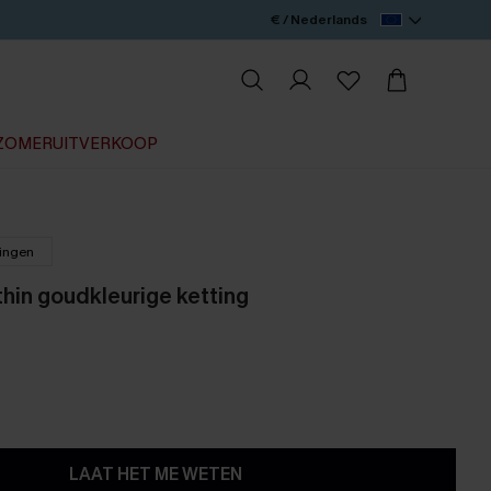
€ / Nederlands
ZOMERUITVERKOOP
lingen
hin goudkleurige ketting
LAAT HET ME WETEN