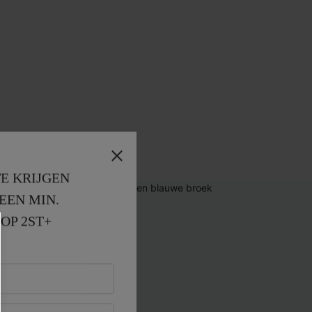
E KRIJGEN
EEN MIN. 
OP 2ST+