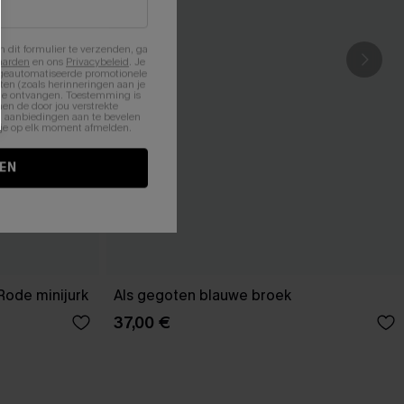
n dit formulier te verzenden, ga
aarden
en ons
Privacybeleid
. Je
 geautomatiseerde promotionele
en (zoals herinneringen aan je
te ontvangen. Toestemming is
en de door jou verstrekte
n aanbiedingen aan te bevelen
nt je op elk moment afmelden.
EN
Rode minijurk
Als gegoten blauwe broek
37,00 €