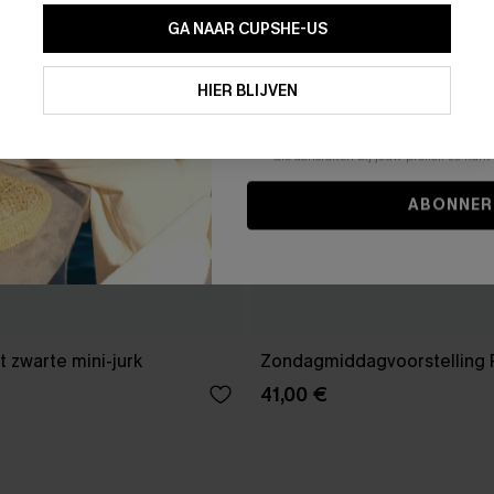
GA NAAR CUPSHE-US
Door je contactgegevens in te vullen e
je akkoord met onze
Algemene Voorw
HIER BLIJVEN
stemt er tevens mee in om herhaalde
en gepersonaliseerde marketingbericht
winkelwagen) en e-mails van Cupshe 
niet vereist voor een aankoop. We kunn
informatie gebruiken om producten e
die aansluiten bij jouw profiel. Je ku
ABONNER
 zwarte mini-jurk
Zondagmiddagvoorstelling 
41,00 €