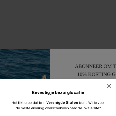
ABONNEER OM T
10% KORTING G
15% KORTING 
Bevestig je bezorglocatie
Het lijkt erop dat je in
Verenigde Staten
bent.
Wil je voor
de beste ervaring overschakelen naar de lokale site?