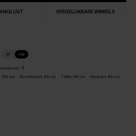
ANGLIJST
VERGELIJKBARE WINKELS
IN
CM
raagmaat:
S
:
168 cm
Borstbeeld:
86 cm
Taille:
66 cm
Heupen:
86 cm