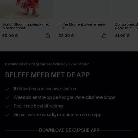
Bondi Bloom maxi-jurk met
In the Moment zwarte mini-
Zondagmidda
bloemenprint
jurk
Rode minijur
50,00 €
32,00 €
41,00 €
Download en ontgrendel exclusieve voordelen
BELEEF MEER MET DE APP
10% korting voor nieuwe klanten
Wees als eerste op de hoogte van exclusieve drops
Real-time besteltracking
Geniet van eenvoudig retourneren via de app
DOWNLOAD DE CUPSHE-APP