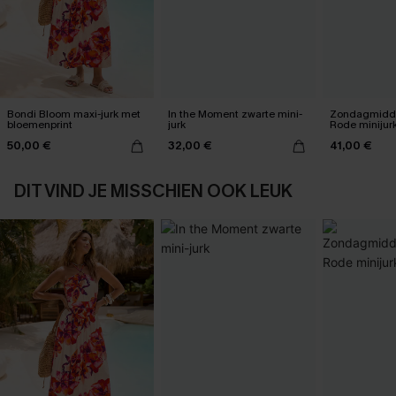
Bondi Bloom maxi-jurk met
In the Moment zwarte mini-
Zondagmidda
bloemenprint
jurk
Rode minijur
50,00 €
32,00 €
41,00 €
DIT VIND JE MISSCHIEN OOK LEUK