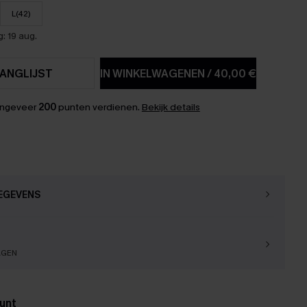
L(42)
: 19 aug.
ANGLIJST
IN WINKELWAGENEN
/
40,00 €
ongeveer
200
punten verdienen.
Bekijk details
EGEVENS
AGEN
unt