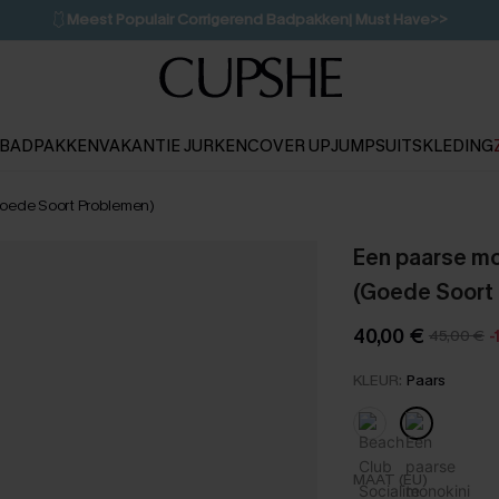
🩱
Meest Populair Corrigerend Badpakken| Must Have>>
💌Abonneer je & ontvang tot 15% korting>>
👙
Koop 3, krijg 15% korting | CODE: SW15
BADPAKKEN
VAKANTIE JURKEN
COVER UP
JUMPSUITS
KLEDING
Goede Soort Problemen)
Een paarse mo
(Goede Soort
40,00 €
45,00 €
-
KLEUR:
Paars
MAAT (EU)