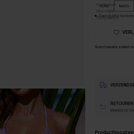
S(38)
M(40)
Geschatte levering
VERL
Sunchasers zullen 
VERZENDG
RETOUREN
BINNEN 30 D
Producthoogtep