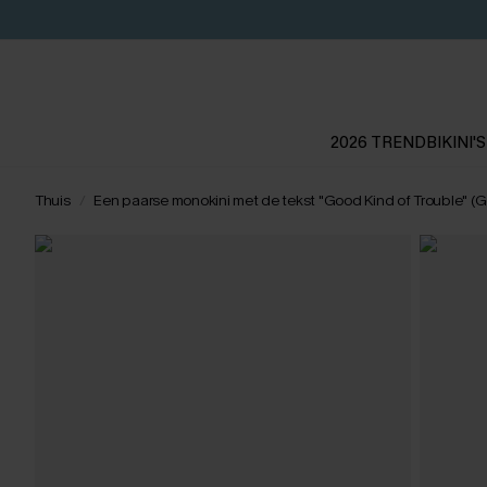
2026 TREND
BIKINI'S
Thuis
Een paarse monokini met de tekst "Good Kind of Trouble" (