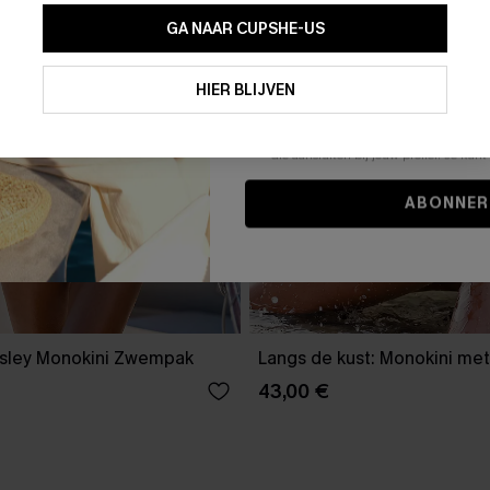
GA NAAR CUPSHE-US
Door je contactgegevens in te vullen e
je akkoord met onze
Algemene Voorw
HIER BLIJVEN
stemt er tevens mee in om herhaalde
en gepersonaliseerde marketingbericht
winkelwagen) en e-mails van Cupshe 
niet vereist voor een aankoop. We kunn
informatie gebruiken om producten e
die aansluiten bij jouw profiel. Je ku
ABONNER
isley Monokini Zwempak
Langs de kust: Monokini met
43,00 €