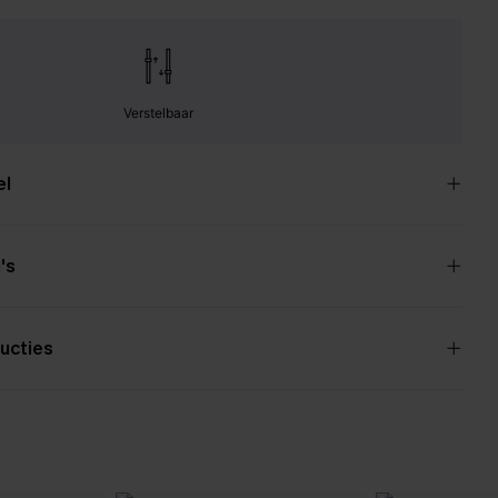
Verstelbaar
el
's
ucties