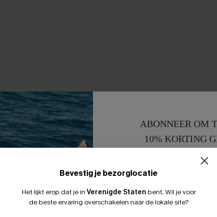
ABONNEER OM T
10% KORTING G
15% KORTING 
Bevestig je bezorglocatie
Het lijkt erop dat je in
Verenigde Staten
bent.
Wil je voor
de beste ervaring overschakelen naar de lokale site?