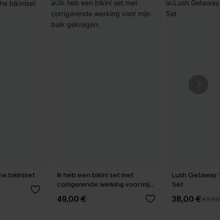
e bikiniset
Ik heb een bikini set met
Lush Getaway T
corrigerende werking voor mijn
Set
buik gekregen.
49,00 €
38,00 €
43,00