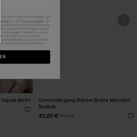
n dit formulier te verzenden, ga
aarden
en ons
Privacybeleid
. Je
 geautomatiseerde promotionele
en (zoals herinneringen aan je
te ontvangen. Toestemming is
en de door jou verstrekte
n aanbiedingen aan te bevelen
nt je op elk moment afmelden.
EN
 luipaardprint
Zonsondergang Warme Bruine Monokini
Badpak
43,00 €
49,00 €