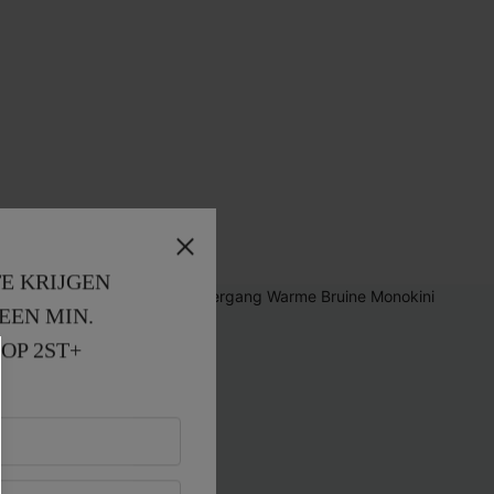
E KRIJGEN
EEN MIN. 
OP 2ST+