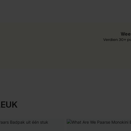
Wees
Verdien 30+ pu
LEUK