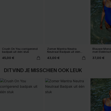
Crush On You corrigerend
Zomer Mantra Neutra
Blauwe Mono
badpak uit één stuk
Neutraal Badpak uit één
met Elektris
stuk
45,00 €
43,00 €
37,00 €
DIT VIND JE MISSCHIEN OOK LEUK