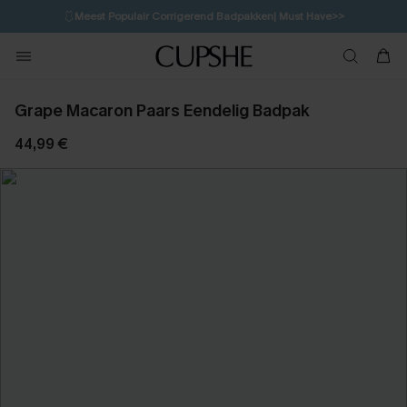
🩱
Meest Populair Corrigerend Badpakken| Must Have>>
2H:51M:8S
👙
Koop 3, krijg 15% korting | CODE: SW15
💌Abonneer je & ontvang tot 15% korting>>
Grape Macaron Paars Eendelig Badpak
44,99 €