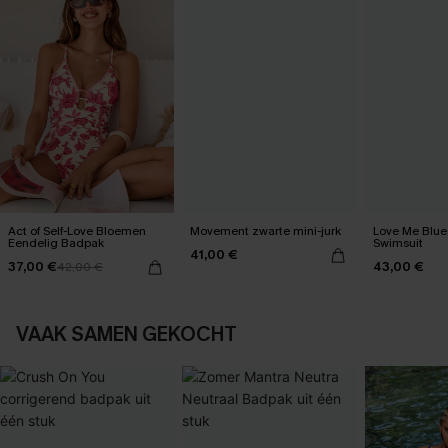
Act of Self-Love Bloemen
Movement zwarte mini-jurk
Love Me Blue
Eendelig Badpak
Swimsuit
41,00 €
37,00 €
43,00 €
42,00 €
VAAK SAMEN GEKOCHT