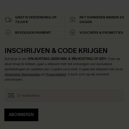
GRATIS VERZENDING OP
RETOURNEREN BINNEN 30
79,00 €
DAGEN
BEVEILIGEN PAYMEMT
VOUCHERS & PROMOTIES
INSCHRIJVEN & CODE KRIJGEN
Schrijf je in om
10% KORTING GEEN MIN. & 15% KORTING OP 2ST+
.
Door op
deze knop te klikken, gaat u akkoord met het ontvangen van exclusieve
aanbiedingen en updates van Cupshe via e-mail. U gaat ook akkoord met onze
Algemene Voorwaarden
en
Privacybeleid
. U kunt zich op elk moment
uitschrijven.
ABONNEREN