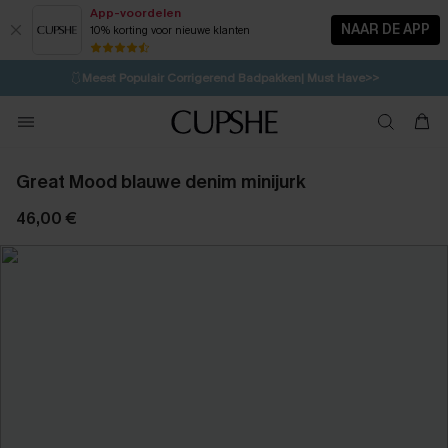
App-voordelen
NAAR DE APP
10% korting voor nieuwe klanten
LAATSTE KANS
⚡️
| Tot 50% korting>>
🩱
Meest Populair Corrigerend Badpakken| Must Have>>
💌Abonneer je & ontvang tot 15% korting>>
👙
Koop 3, krijg 15% korting | CODE: SW15
Great Mood blauwe denim minijurk
46,00 €