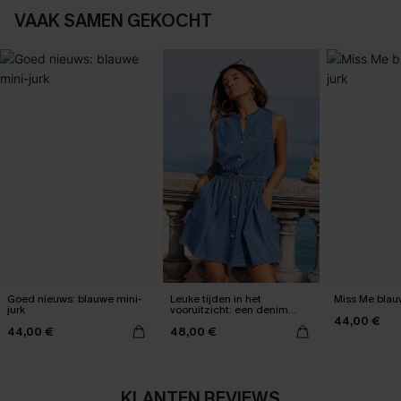
VAAK SAMEN GEKOCHT
Goed nieuws: blauwe mini-
Leuke tijden in het
Miss Me blau
jurk
vooruitzicht: een denim
44,00 €
minijurk
44,00 €
48,00 €
KLANTEN REVIEWS