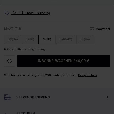
【AG18】2 met 10% korting
MAAT (EU)
Maattabel
XS(34)
S(36)
M(38)
L(40/42)
XL(44)
Geschatte levering: 19 aug.
IN WINKELWAGENEN
/
46,00 €
Sunchasers zullen ongeveer
230
punten verdienen.
Bekijk details
VERZENDGEGEVENS
RETOUREN