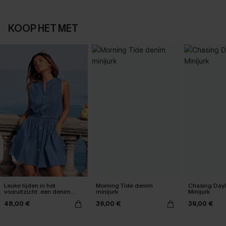
KOOP HET MET
Leuke tijden in het
Morning Tide denim
Chasing Dayl
vooruitzicht: een denim
minijurk
Minijurk
minijurk
48,00 €
39,00 €
39,00 €