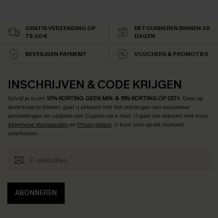
GRATIS VERZENDING OP
RETOURNEREN BINNEN 30
79,00 €
DAGEN
BEVEILIGEN PAYMEMT
VOUCHERS & PROMOTIES
INSCHRIJVEN & CODE KRIJGEN
Schrijf je in om
10% KORTING GEEN MIN. & 15% KORTING OP 2ST+
.
Door op
deze knop te klikken, gaat u akkoord met het ontvangen van exclusieve
aanbiedingen en updates van Cupshe via e-mail. U gaat ook akkoord met onze
Algemene Voorwaarden
en
Privacybeleid
. U kunt zich op elk moment
uitschrijven.
ABONNEREN