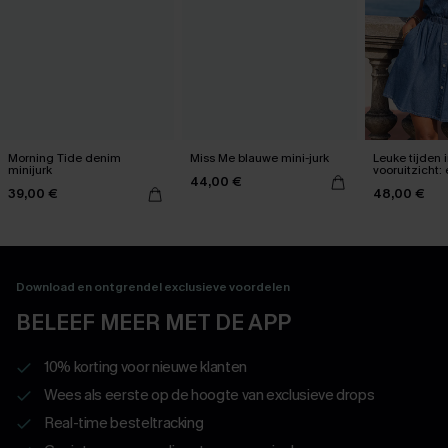
Morning Tide denim
Miss Me blauwe mini-jurk
Leuke tijden i
minijurk
vooruitzicht:
44,00 €
minijurk
39,00 €
48,00 €
Download en ontgrendel exclusieve voordelen
BELEEF MEER MET DE APP
10% korting voor nieuwe klanten
Wees als eerste op de hoogte van exclusieve drops
Real-time besteltracking