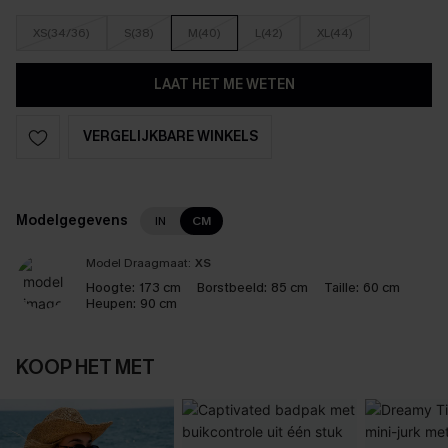
XS(34/36)
S(38)
M(40)
L(42)
XL(44)
LAAT HET ME WETEN
VERGELIJKBARE WINKELS
Modelgegevens
IN
CM
Model Draagmaat:
XS
Hoogte:
173 cm
Borstbeeld:
85 cm
Taille:
60 cm
Heupen:
90 cm
KOOP HET MET