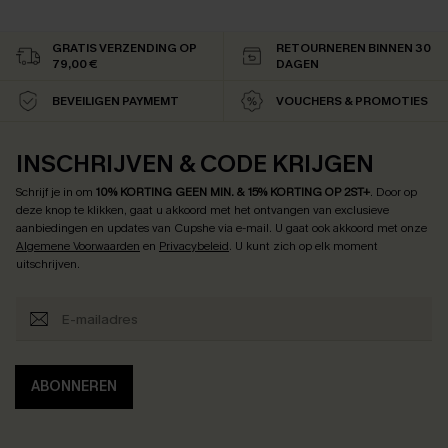
GRATIS VERZENDING OP
RETOURNEREN BINNEN 30
79,00 €
DAGEN
BEVEILIGEN PAYMEMT
VOUCHERS & PROMOTIES
INSCHRIJVEN & CODE KRIJGEN
Schrijf je in om
10% KORTING GEEN MIN. & 15% KORTING OP 2ST+
.
Door op
deze knop te klikken, gaat u akkoord met het ontvangen van exclusieve
aanbiedingen en updates van Cupshe via e-mail. U gaat ook akkoord met onze
Algemene Voorwaarden
en
Privacybeleid
. U kunt zich op elk moment
uitschrijven.
ABONNEREN