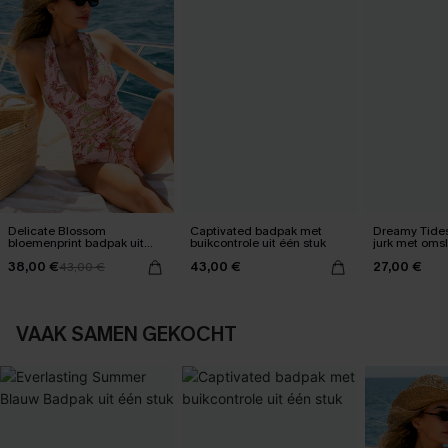
Delicate Blossom
Captivated badpak met
Dreamy Tides
bloemenprint badpak uit
buikcontrole uit één stuk
jurk met oms
één stuk
38,00 €
43,00 €
27,00 €
43,00 €
VAAK SAMEN GEKOCHT