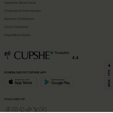
Vakantie Must-have
Charmante Feestlooks
Kleuren Schitteren
Zacht Gebreid
Dagelijkse Basis
4.4
MAX - 15%
DOWNLOAD DE CUPSHE-APP
VOLG ONS OP