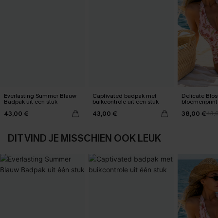
Everlasting Summer Blauw
Captivated badpak met
Delicate Blo
Badpak uit één stuk
buikcontrole uit één stuk
bloemenprint
één stuk
43,00 €
43,00 €
38,00 €
43,
DIT VIND JE MISSCHIEN OOK LEUK