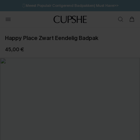
🩱
Meest Populair Corrigerend Badpakken| Must Have>>
💌Abonneer je & ontvang tot 15% korting>>
👙
Koop 3, krijg 15% korting | CODE: SW15
Happy Place Zwart Eendelig Badpak
45,00 €