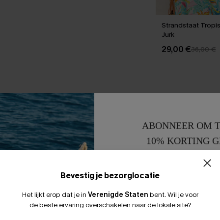
Strandstaat Tropi
Jurk
29,00 €
36,00 €
ABONNEER OM T
10% KORTING G
15% KORTING 
Bevestig je bezorglocatie
Het lijkt erop dat je in
Verenigde Staten
bent.
Wil je voor
de beste ervaring overschakelen naar de lokale site?