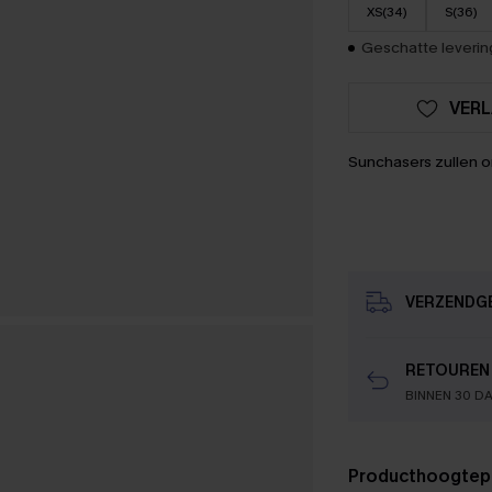
XS(34)
S(36)
Geschatte levering
VERL
Sunchasers zullen 
VERZENDG
RETOUREN
BINNEN 30 D
Producthoogtep