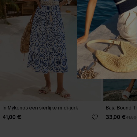
In Mykonos een sierlijke midi-jurk
Baja Bound Tr
41,00 €
33,00 €
41,00