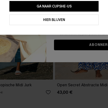
GA NAAR CUPSHE-US
Door je contactgegevens in te vullen e
je akkoord met onze
Algemene Voorw
HIER BLIJVEN
stemt er tevens mee in om herhaalde
en gepersonaliseerde marketingbericht
winkelwagen) en e-mails van Cupshe 
niet vereist voor een aankoop. We kunn
informatie gebruiken om producten e
die aansluiten bij jouw profiel. Je ku
ABONNER
opische Midi Jurk
Open Secret Abstracte Midi
43,00 €
 €