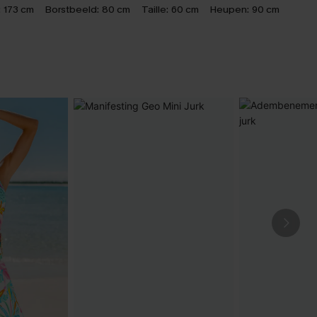
:
173 cm
Borstbeeld:
80 cm
Taille:
60 cm
Heupen:
90 cm