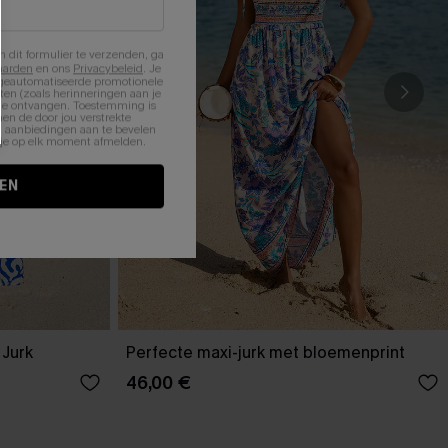
n dit formulier te verzenden, ga
aarden
en ons
Privacybeleid
. Je
 geautomatiseerde promotionele
en (zoals herinneringen aan je
te ontvangen. Toestemming is
en de door jou verstrekte
n aanbiedingen aan te bevelen
nt je op elk moment afmelden.
EN
 Jurk
Perfecte maxi-jurk met bloemenprint
46,00 €