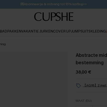
💌Abonneer je & ontvang tot 15% korting>>
👙
Koop 3, krijg 15% korting | CODE: SW15
BADPAKKEN
VAKANTIE JURKEN
COVER UP
JUMPSUITS
KLEDING
ming
Abstracte mid
bestemming
38,00 €
【AG18】2 met 1
MAAT (EU)