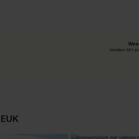
Wees
Verdien 30+ pu
LEUK