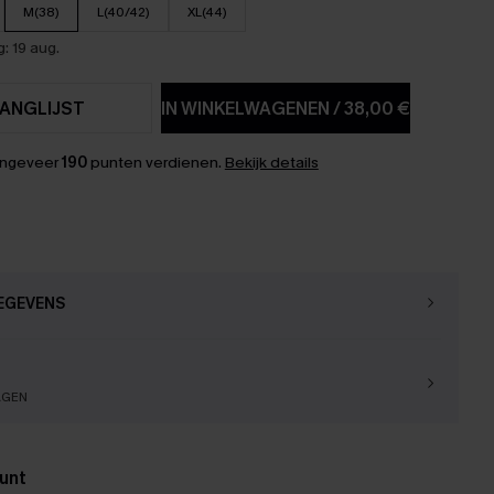
M(38)
L(40/42)
XL(44)
: 19 aug.
ANGLIJST
IN WINKELWAGENEN
/
38,00 €
ongeveer
190
punten verdienen.
Bekijk details
EGEVENS
AGEN
unt