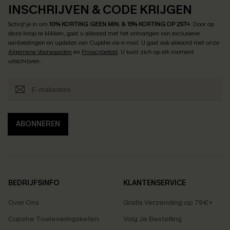
INSCHRIJVEN & CODE KRIJGEN
Schrijf je in om
10% KORTING GEEN MIN. & 15% KORTING OP 2ST+
.
Door op
deze knop te klikken, gaat u akkoord met het ontvangen van exclusieve
aanbiedingen en updates van Cupshe via e-mail. U gaat ook akkoord met onze
Algemene Voorwaarden
en
Privacybeleid
. U kunt zich op elk moment
uitschrijven.
ABONNEREN
BEDRIJFSINFO
KLANTENSERVICE
Over Ons
Gratis Verzending op 79€+
Cupshe Toeleveringsketen
Volg Je Bestelling