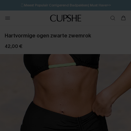
🩱
Meest Populair Corrigerend Badpakken| Must Have>>
💌Abonneer je & ontvang tot 15% korting>>
👙
Koop 3, krijg 15% korting | CODE: SW15
Hartvormige ogen zwarte zwemrok
42,00 €