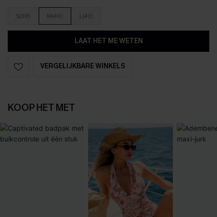
S(38)
M(40)
L(42)
LAAT HET ME WETEN
VERGELIJKBARE WINKELS
KOOP HET MET