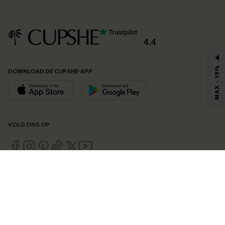
4.4
MAX - 15%
DOWNLOAD DE CUPSHE-APP
VOLG ONS OP
©2026 CUPSHE EU
Bekijk onze
algemene voorwaarden
,
privacybeleid
en
toegankelijkheidsverklaring
.