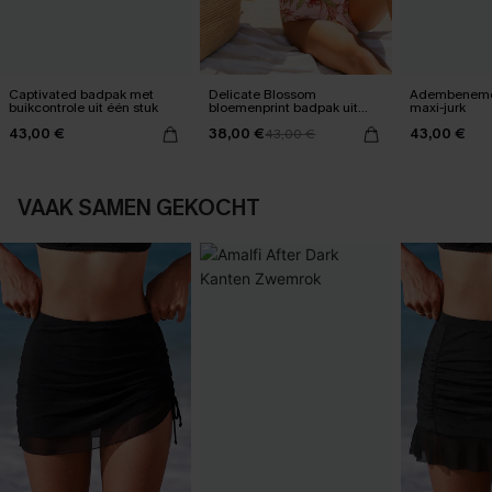
Captivated badpak met
Delicate Blossom
Adembeneme
buikcontrole uit één stuk
bloemenprint badpak uit
maxi-jurk
één stuk
43,00 €
38,00 €
43,00 €
43,00 €
VAAK SAMEN GEKOCHT