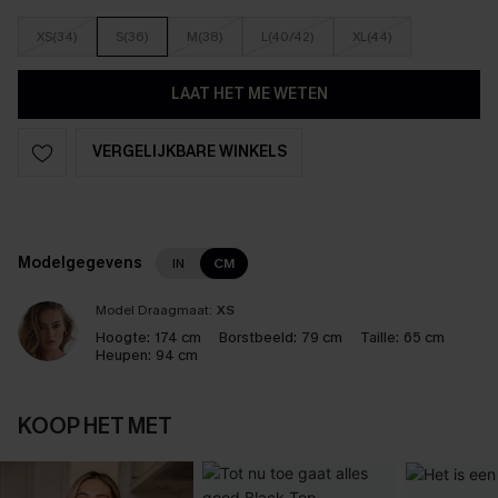
XS(34)
S(36)
M(38)
L(40/42)
XL(44)
LAAT HET ME WETEN
VERGELIJKBARE WINKELS
Modelgegevens
IN
CM
Model Draagmaat:
XS
Hoogte:
174 cm
Borstbeeld:
79 cm
Taille:
65 cm
Heupen:
94 cm
KOOP HET MET