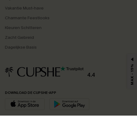
Vakantie Must-have
Charmante Feestlooks
Kleuren Schitteren
Zacht Gebreid
Dagelijkse Basis
MAX - 15%
4.4
DOWNLOAD DE CUPSHE-APP
VOLG ONS OP