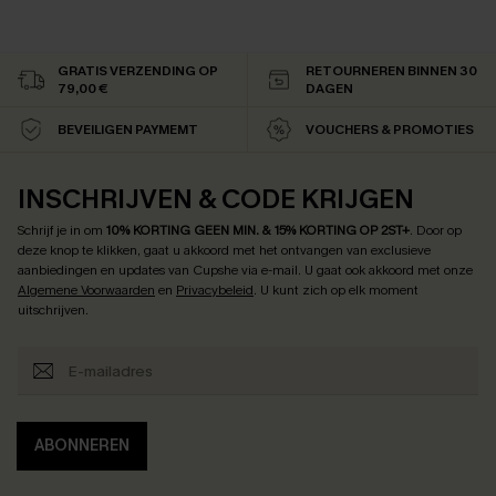
GRATIS VERZENDING OP
RETOURNEREN BINNEN 30
79,00 €
DAGEN
BEVEILIGEN PAYMEMT
VOUCHERS & PROMOTIES
INSCHRIJVEN & CODE KRIJGEN
Schrijf je in om
10% KORTING GEEN MIN. & 15% KORTING OP 2ST+
.
Door op
deze knop te klikken, gaat u akkoord met het ontvangen van exclusieve
aanbiedingen en updates van Cupshe via e-mail. U gaat ook akkoord met onze
Algemene Voorwaarden
en
Privacybeleid
. U kunt zich op elk moment
uitschrijven.
ABONNEREN