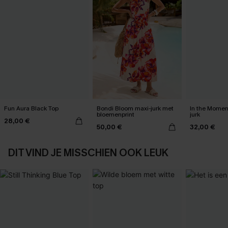
Fun Aura Black Top
Bondi Bloom maxi-jurk met
In the Momen
bloemenprint
jurk
28,00 €
50,00 €
32,00 €
DIT VIND JE MISSCHIEN OOK LEUK