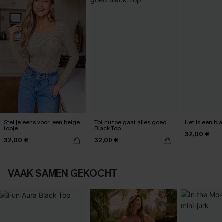
Stel je eens voor: een beige
Tot nu toe gaat alles goed
Het is een bl
topje
Black Top
32,00 €
32,00 €
32,00 €
VAAK SAMEN GEKOCHT