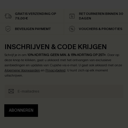
GRATIS VERZENDING OP
RETOURNEREN BINNEN 30
79,00 €
DAGEN
BEVEILIGEN PAYMEMT
VOUCHERS & PROMOTIES
INSCHRIJVEN & CODE KRIJGEN
Schrijf je in om
10% KORTING GEEN MIN. & 15% KORTING OP 2ST+
.
Door op
deze knop te klikken, gaat u akkoord met het ontvangen van exclusieve
aanbiedingen en updates van Cupshe via e-mail. U gaat ook akkoord met onze
Algemene Voorwaarden
en
Privacybeleid
. U kunt zich op elk moment
uitschrijven.
ABONNEREN