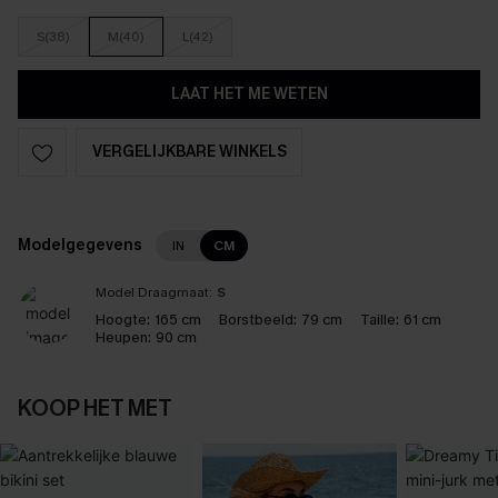
S(38)
M(40)
L(42)
LAAT HET ME WETEN
VERGELIJKBARE WINKELS
Modelgegevens
IN
CM
Model Draagmaat:
S
Hoogte:
165 cm
Borstbeeld:
79 cm
Taille:
61 cm
Heupen:
90 cm
KOOP HET MET