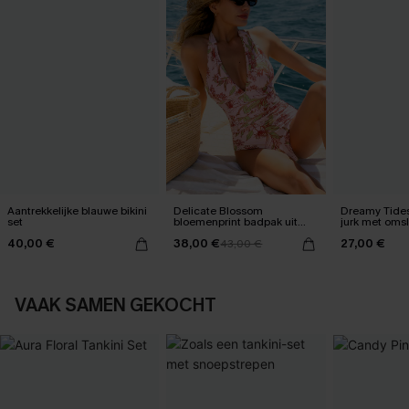
Aantrekkelijke blauwe bikini
Delicate Blossom
Dreamy Tides
set
bloemenprint badpak uit
jurk met oms
één stuk
40,00 €
38,00 €
27,00 €
43,00 €
VAAK SAMEN GEKOCHT