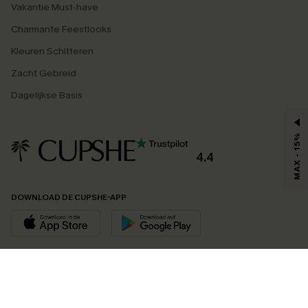
Vakantie Must-have
Charmante Feestlooks
Kleuren Schitteren
Zacht Gebreid
Dagelijkse Basis
MAX - 15%
4.4
DOWNLOAD DE CUPSHE-APP
VOLG ONS OP