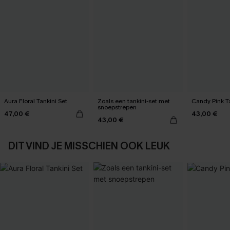
Aura Floral Tankini Set
Zoals een tankini-set met
Candy Pink Ta
snoepstrepen
47,00 €
43,00 €
43,00 €
DIT VIND JE MISSCHIEN OOK LEUK