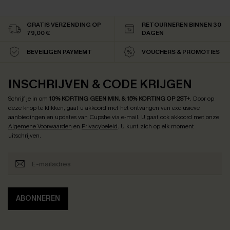
GRATIS VERZENDING OP
RETOURNEREN BINNEN 30
79,00 €
DAGEN
BEVEILIGEN PAYMEMT
VOUCHERS & PROMOTIES
INSCHRIJVEN & CODE KRIJGEN
Schrijf je in om
10% KORTING GEEN MIN. & 15% KORTING OP 2ST+
.
Door op
deze knop te klikken, gaat u akkoord met het ontvangen van exclusieve
aanbiedingen en updates van Cupshe via e-mail. U gaat ook akkoord met onze
Algemene Voorwaarden
en
Privacybeleid
. U kunt zich op elk moment
uitschrijven.
ABONNEREN