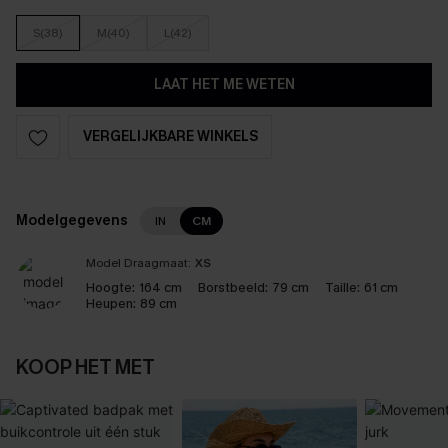
S(38)
M(40)
L(42)
LAAT HET ME WETEN
VERGELIJKBARE WINKELS
Modelgegevens
IN
CM
Model Draagmaat:
XS
Hoogte:
164 cm
Borstbeeld:
79 cm
Taille:
61 cm
Heupen:
89 cm
KOOP HET MET