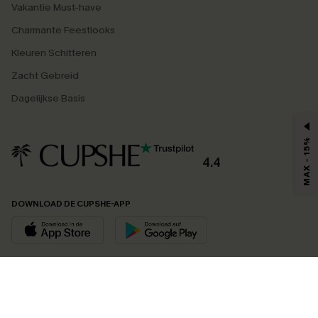
Vakantie Must-have
Charmante Feestlooks
Kleuren Schitteren
Zacht Gebreid
Dagelijkse Basis
MAX - 15%
4.4
DOWNLOAD DE CUPSHE-APP
VOLG ONS OP