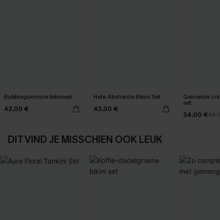
Bubblegumroze bikiniset
Hete Abstracte Bikini Set
Gekoelde cola
set
42,00 €
43,00 €
34,00 €
43,
DIT VIND JE MISSCHIEN OOK LEUK