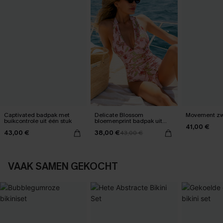
Captivated badpak met
Delicate Blossom
Movement zwa
buikcontrole uit één stuk
bloemenprint badpak uit
41,00 €
één stuk
43,00 €
38,00 €
43,00 €
VAAK SAMEN GEKOCHT