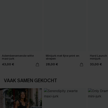
Adembenemende witte
Minijurk met fijne print en
Hard Launch 
maxi-jurk
strepen
minijurk
43,00 €
28,00 €
33,00 €
VAAK SAMEN GEKOCHT