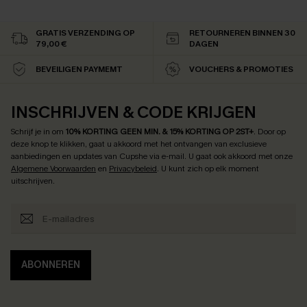
GRATIS VERZENDING OP
RETOURNEREN BINNEN 30
79,00 €
DAGEN
BEVEILIGEN PAYMEMT
VOUCHERS & PROMOTIES
INSCHRIJVEN & CODE KRIJGEN
Schrijf je in om
10% KORTING GEEN MIN. & 15% KORTING OP 2ST+
.
Door op
deze knop te klikken, gaat u akkoord met het ontvangen van exclusieve
aanbiedingen en updates van Cupshe via e-mail. U gaat ook akkoord met onze
Algemene Voorwaarden
en
Privacybeleid
. U kunt zich op elk moment
uitschrijven.
ABONNEREN