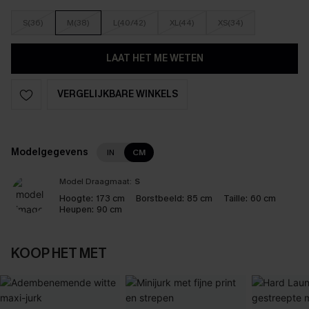
S(36)
M(38)
L(40/42)
XL(44)
XS(34)
LAAT HET ME WETEN
VERGELIJKBARE WINKELS
Modelgegevens
IN
CM
Model Draagmaat:
S
Hoogte:
173 cm
Borstbeeld:
85 cm
Taille:
60 cm
Heupen:
90 cm
KOOP HET MET