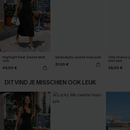
Highlight Reel Zwarte Midi
Serendipity zwarte maxi-jurk
Only Drama g
Jurk
mini-jurk
31,00 €
49,00 €
36,00 €
DIT VIND JE MISSCHIEN OOK LEUK