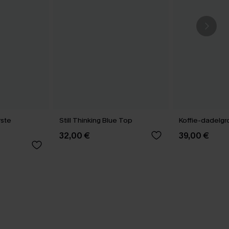
rste
Still Thinking Blue Top
Koffie-dadelgro
32,00 €
39,00 €