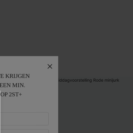
E KRIJGEN
EEN MIN. 
OP 2ST+