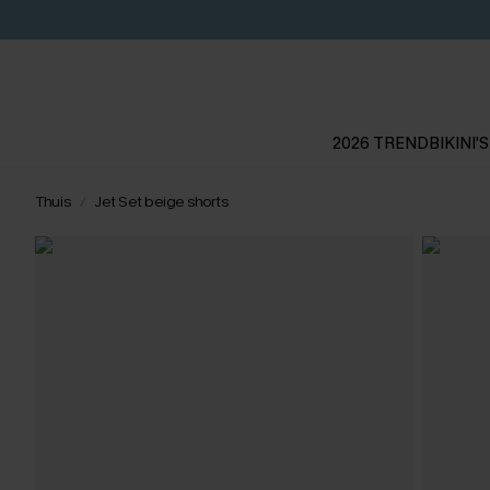
2026 TREND
BIKINI'S
Thuis
Jet Set beige shorts