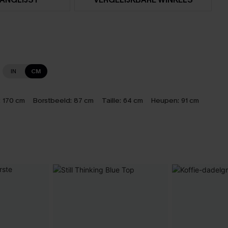
IN
CM
:
170 cm
Borstbeeld:
87 cm
Taille:
64 cm
Heupen:
91 cm