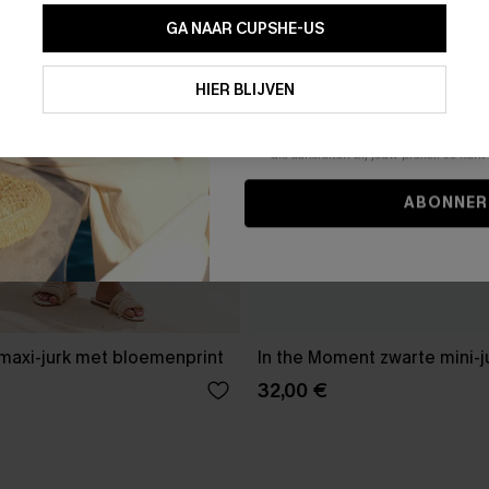
GA NAAR CUPSHE-US
Door je contactgegevens in te vullen e
je akkoord met onze
Algemene Voorw
HIER BLIJVEN
stemt er tevens mee in om herhaalde
en gepersonaliseerde marketingbericht
winkelwagen) en e-mails van Cupshe 
niet vereist voor een aankoop. We kunn
informatie gebruiken om producten e
die aansluiten bij jouw profiel. Je ku
ABONNER
maxi-jurk met bloemenprint
In the Moment zwarte mini-j
32,00 €