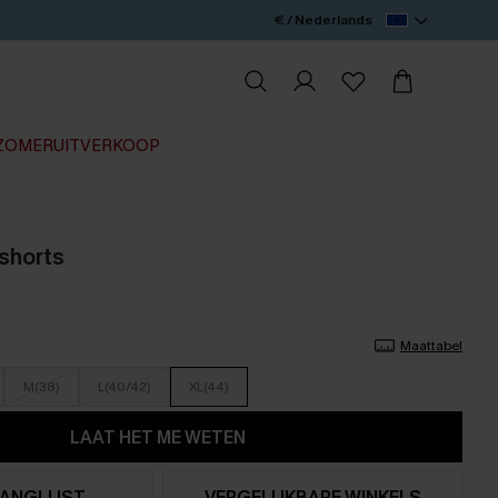
€ / Nederlands
ZOMERUITVERKOOP
 shorts
Maattabel
M(38)
L(40/42)
XL(44)
LAAT HET ME WETEN
ANGLIJST
VERGELIJKBARE WINKELS